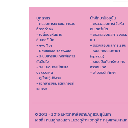
บุคลากร
นักศึกษาปัจจุบัน
- กรอบภาระงานและกรอบ
- ตรวจสอบการใช้รหัส
อัตรากำลัง
อินเตอร์เน็ต
- เปลี่ยนรหัสผ่าน
- ตรวจสอบผลการอบรม
อินเตอร์เน็ต
ICT
- e-office
- ตรวจสอบผลการเรียน
- Download software
- ระบบทดสอบภาษา
- ระบบสารสนเทศเพื่อการ
(speexx)
ตัดสินใจ
- ระบบยืมคืนทรัพยากร
- ระบบงานทะเบียนและ
สารสนเทศ
ประมวลผล
- สโมสรนักศึกษา
- คู่มือปฏิบัติงาน
- เอกสารขอมีสติกเกอร์ที่
จอดรถ
© 2012 - 2016 มหาวิทยาลัยราชภัฏสวนสุนันทา
เลขที่ 1 ถนนอู่ทองนอก แขวงดุสิต เขตดุสิต กรุงเทพมหาน