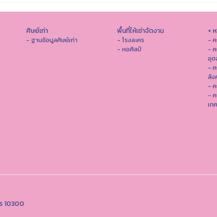
ศิษย์เก่า
พื้นที่ให้เช่าจัดงาน
+ 
- ฐานข้อมูลศิษย์เก่า
- โรงละคร
- ค
- หอศิลป์
- ค
อุ
- 
สัง
- ค
- ค
เทค
คร 10300