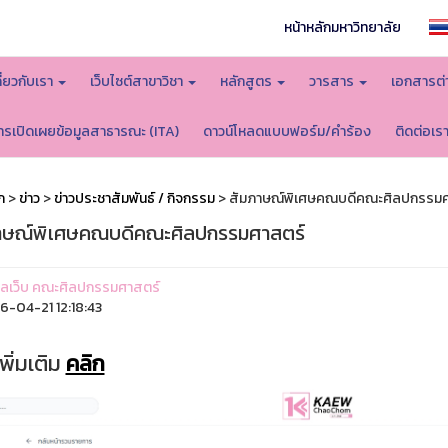
หน้าหลักมหาวิทยาลัย
กี่ยวกับเรา
เว็บไซต์สาขาวิชา
หลักสูตร
วารสาร
เอกสารต่
ารเปิดเผยข้อมูลสาธารณะ (ITA)
ดาวน์โหลดแบบฟอร์ม/คำร้อง
ติดต่อเร
ก
>
ข่าว
>
ข่าวประชาสัมพันธ์ / กิจกรรม
> สัมภาษณ์พิเศษคณบดีคณะศิลปกรรมศ
าษณ์พิเศษคณบดีคณะศิลปกรรมศาสตร์
ูแลเว็บ คณะศิลปกรรมศาสตร์
-04-21 12:18:43
พิ่มเติม
คลิก