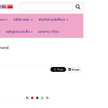
างๆ
คลินิค กยศ.
ฝ่ายกิจการนักศึกษา
า
หลักสูตรระยะสั้น
เอกสาร / ตำรา
าสตร์
Email