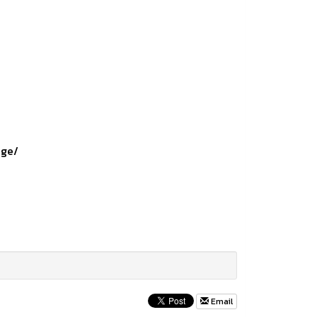
age/
Email