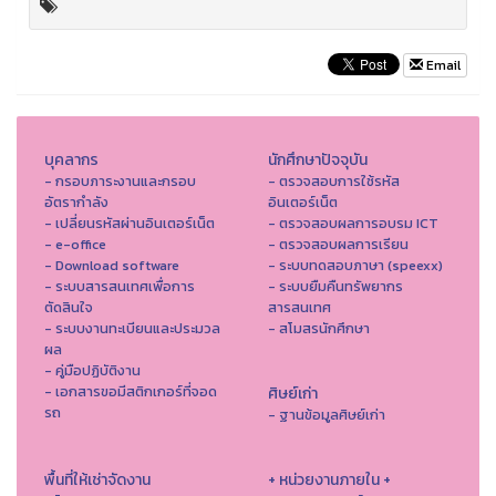
Email
บุคลากร
นักศึกษาปัจจุบัน
- กรอบภาระงานและกรอบ
- ตรวจสอบการใช้รหัส
อัตรากำลัง
อินเตอร์เน็ต
- เปลี่ยนรหัสผ่านอินเตอร์เน็ต
- ตรวจสอบผลการอบรม ICT
- e-office
- ตรวจสอบผลการเรียน
- Download software
- ระบบทดสอบภาษา (speexx)
- ระบบสารสนเทศเพื่อการ
- ระบบยืมคืนทรัพยากร
ตัดสินใจ
สารสนเทศ
- ระบบงานทะเบียนและประมวล
- สโมสรนักศึกษา
ผล
- คู่มือปฏิบัติงาน
- เอกสารขอมีสติกเกอร์ที่จอด
ศิษย์เก่า
รถ
- ฐานข้อมูลศิษย์เก่า
พื้นที่ให้เช่าจัดงาน
+ หน่วยงานภายใน +