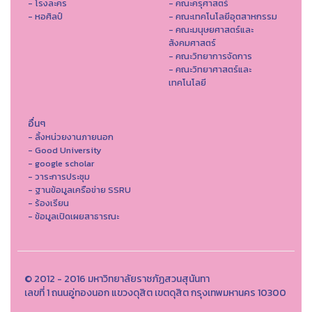
- โรงละคร
- คณะครุศาสตร์
- หอศิลป์
- คณะเทคโนโลยีอุตสาหกรรม
- คณะมนุษยศาสตร์และ
สังคมศาสตร์
- คณะวิทยาการจัดการ
- คณะวิทยาศาสตร์และ
เทคโนโลยี
อื่นๆ
- ลิ้งหน่วยงานภายนอก
- Good University
- google scholar
- วาระการประชุม
- ฐานข้อมูลเครือข่าย SSRU
- ร้องเรียน
- ข้อมูลเปิดเผยสาธารณะ
© 2012 - 2016 มหาวิทยาลัยราชภัฏสวนสุนันทา
เลขที่ 1 ถนนอู่ทองนอก แขวงดุสิต เขตดุสิต กรุงเทพมหานคร 10300