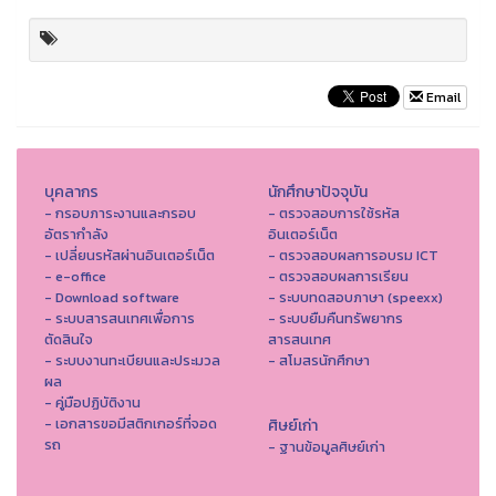
Email
บุคลากร
นักศึกษาปัจจุบัน
- กรอบภาระงานและกรอบ
- ตรวจสอบการใช้รหัส
อัตรากำลัง
อินเตอร์เน็ต
- เปลี่ยนรหัสผ่านอินเตอร์เน็ต
- ตรวจสอบผลการอบรม ICT
- e-office
- ตรวจสอบผลการเรียน
- Download software
- ระบบทดสอบภาษา (speexx)
- ระบบสารสนเทศเพื่อการ
- ระบบยืมคืนทรัพยากร
ตัดสินใจ
สารสนเทศ
- ระบบงานทะเบียนและประมวล
- สโมสรนักศึกษา
ผล
- คู่มือปฏิบัติงาน
- เอกสารขอมีสติกเกอร์ที่จอด
ศิษย์เก่า
รถ
- ฐานข้อมูลศิษย์เก่า