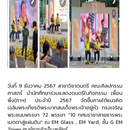
วันที่ 9 ธันวาคม 2567 สาขาวิชาดนตรี คณะศิลปกรรม
ศาสตร์ นำนักศึกษาร่วมแสดงดนตรีในกิจกรรม เพื่อน
พึ่ง(ภาฯ) ประจำปี 2567 จัดขึ้นภายใต้แนวคิด
เฉลิมพระเกียรติพระบาทสมเด็จพระเจ้าอยู่หัว ทรงเจริญ
พระชนมพรรษา 72 พรรษา “10 ทศมราชาสายธารพระ
เมตตาสู่แผ่นดิน” ณ EM Glass , EM Yard, ชั้น G EM
Tower ศูนย์การค้าเอ็มสเฟียร์