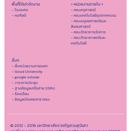
พื้นที่ให้เช่าจัดงาน
+ หน่วยงานภายใน +
- โรงละคร
- คณะครุศาสตร์
- หอศิลป์
- คณะเทคโนโลยีอุตสาหกรรม
- คณะมนุษยศาสตร์และ
สังคมศาสตร์
- คณะวิทยาการจัดการ
- คณะวิทยาศาสตร์และ
เทคโนโลยี
อื่นๆ
- ลิ้งหน่วยงานภายนอก
- Good University
- google scholar
- วาระการประชุม
- ฐานข้อมูลเครือข่าย SSRU
- ร้องเรียน
- ข้อมูลเปิดเผยสาธารณะ
© 2012 - 2016 มหาวิทยาลัยราชภัฏสวนสุนันทา