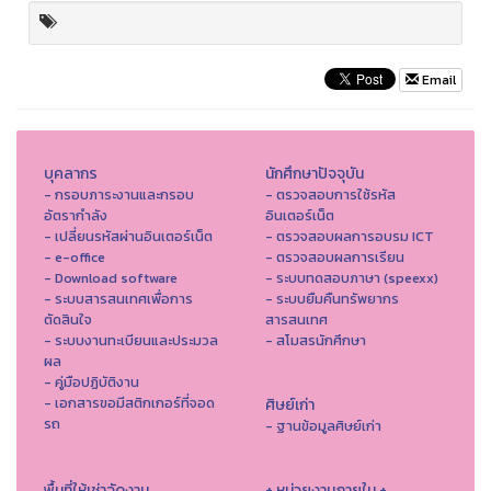
Email
บุคลากร
นักศึกษาปัจจุบัน
- กรอบภาระงานและกรอบ
- ตรวจสอบการใช้รหัส
อัตรากำลัง
อินเตอร์เน็ต
- เปลี่ยนรหัสผ่านอินเตอร์เน็ต
- ตรวจสอบผลการอบรม ICT
- e-office
- ตรวจสอบผลการเรียน
- Download software
- ระบบทดสอบภาษา (speexx)
- ระบบสารสนเทศเพื่อการ
- ระบบยืมคืนทรัพยากร
ตัดสินใจ
สารสนเทศ
- ระบบงานทะเบียนและประมวล
- สโมสรนักศึกษา
ผล
- คู่มือปฏิบัติงาน
- เอกสารขอมีสติกเกอร์ที่จอด
ศิษย์เก่า
รถ
- ฐานข้อมูลศิษย์เก่า
พื้นที่ให้เช่าจัดงาน
+ หน่วยงานภายใน +