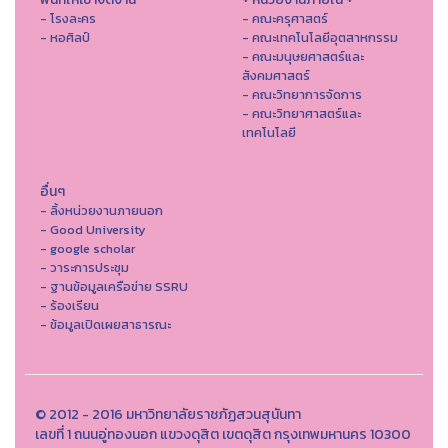
- โรงละคร
- คณะครุศาสตร์
- หอศิลป์
- คณะเทคโนโลยีอุตสาหกรรม
- คณะมนุษยศาสตร์และ
สังคมศาสตร์
- คณะวิทยาการจัดการ
- คณะวิทยาศาสตร์และ
เทคโนโลยี
อื่นๆ
- ลิ้งหน่วยงานภายนอก
- Good University
- google scholar
- วาระการประชุม
- ฐานข้อมูลเครือข่าย SSRU
- ร้องเรียน
- ข้อมูลเปิดเผยสาธารณะ
© 2012 - 2016 มหาวิทยาลัยราชภัฏสวนสุนันทา
เลขที่ 1 ถนนอู่ทองนอก แขวงดุสิต เขตดุสิต กรุงเทพมหานคร 10300