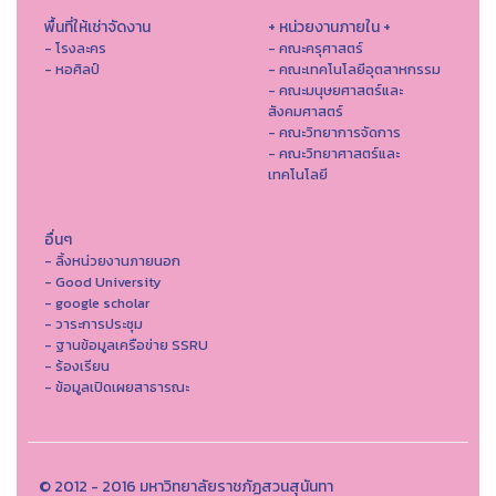
พื้นที่ให้เช่าจัดงาน
+ หน่วยงานภายใน +
- โรงละคร
- คณะครุศาสตร์
- หอศิลป์
- คณะเทคโนโลยีอุตสาหกรรม
- คณะมนุษยศาสตร์และ
สังคมศาสตร์
- คณะวิทยาการจัดการ
- คณะวิทยาศาสตร์และ
เทคโนโลยี
อื่นๆ
- ลิ้งหน่วยงานภายนอก
- Good University
- google scholar
- วาระการประชุม
- ฐานข้อมูลเครือข่าย SSRU
- ร้องเรียน
- ข้อมูลเปิดเผยสาธารณะ
© 2012 - 2016 มหาวิทยาลัยราชภัฏสวนสุนันทา