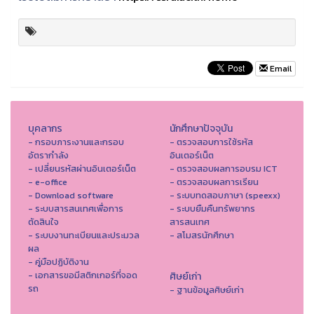
Email
บุคลากร
นักศึกษาปัจจุบัน
- กรอบภาระงานและกรอบ
- ตรวจสอบการใช้รหัส
อัตรากำลัง
อินเตอร์เน็ต
- เปลี่ยนรหัสผ่านอินเตอร์เน็ต
- ตรวจสอบผลการอบรม ICT
- e-office
- ตรวจสอบผลการเรียน
- Download software
- ระบบทดสอบภาษา (speexx)
- ระบบสารสนเทศเพื่อการ
- ระบบยืมคืนทรัพยากร
ตัดสินใจ
สารสนเทศ
- ระบบงานทะเบียนและประมวล
- สโมสรนักศึกษา
ผล
- คู่มือปฏิบัติงาน
- เอกสารขอมีสติกเกอร์ที่จอด
ศิษย์เก่า
รถ
- ฐานข้อมูลศิษย์เก่า