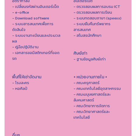
อัตรากำลัง
อินเตอร์เน็ต
- เปลี่ยนรหัสผ่านอินเตอร์เน็ต
- ตรวจสอบผลการอบรม ICT
- e-office
- ตรวจสอบผลการเรียน
- Download software
- ระบบทดสอบภาษา (speexx)
- ระบบสารสนเทศเพื่อการ
- ระบบยืมคืนทรัพยากร
ตัดสินใจ
สารสนเทศ
- ระบบงานทะเบียนและประมวล
- สโมสรนักศึกษา
ผล
- คู่มือปฏิบัติงาน
- เอกสารขอมีสติกเกอร์ที่จอด
ศิษย์เก่า
รถ
- ฐานข้อมูลศิษย์เก่า
พื้นที่ให้เช่าจัดงาน
+ หน่วยงานภายใน +
- โรงละคร
- คณะครุศาสตร์
- หอศิลป์
- คณะเทคโนโลยีอุตสาหกรรม
- คณะมนุษยศาสตร์และ
สังคมศาสตร์
- คณะวิทยาการจัดการ
- คณะวิทยาศาสตร์และ
เทคโนโลยี
อื่นๆ