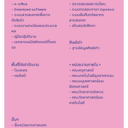
- e-office
- ตรวจสอบผลการเรียน
- Download software
- ระบบทดสอบภาษา (speexx)
- ระบบสารสนเทศเพื่อการ
- ระบบยืมคืนทรัพยากร
ตัดสินใจ
สารสนเทศ
- ระบบงานทะเบียนและประมวล
- สโมสรนักศึกษา
ผล
- คู่มือปฏิบัติงาน
- เอกสารขอมีสติกเกอร์ที่จอด
ศิษย์เก่า
รถ
- ฐานข้อมูลศิษย์เก่า
พื้นที่ให้เช่าจัดงาน
+ หน่วยงานภายใน +
- โรงละคร
- คณะครุศาสตร์
- หอศิลป์
- คณะเทคโนโลยีอุตสาหกรรม
- คณะมนุษยศาสตร์และ
สังคมศาสตร์
- คณะวิทยาการจัดการ
- คณะวิทยาศาสตร์และ
เทคโนโลยี
อื่นๆ
- ลิ้งหน่วยงานภายนอก