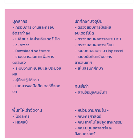
บุคลากร
นักศึกษาปัจจุบัน
- กรอบภาระงานและกรอบ
- ตรวจสอบการใช้รหัส
อัตรากำลัง
อินเตอร์เน็ต
- เปลี่ยนรหัสผ่านอินเตอร์เน็ต
- ตรวจสอบผลการอบรม ICT
- e-office
- ตรวจสอบผลการเรียน
- Download software
- ระบบทดสอบภาษา (speexx)
- ระบบสารสนเทศเพื่อการ
- ระบบยืมคืนทรัพยากร
ตัดสินใจ
สารสนเทศ
- ระบบงานทะเบียนและประมวล
- สโมสรนักศึกษา
ผล
- คู่มือปฏิบัติงาน
- เอกสารขอมีสติกเกอร์ที่จอด
ศิษย์เก่า
รถ
- ฐานข้อมูลศิษย์เก่า
พื้นที่ให้เช่าจัดงาน
+ หน่วยงานภายใน +
- โรงละคร
- คณะครุศาสตร์
- หอศิลป์
- คณะเทคโนโลยีอุตสาหกรรม
- คณะมนุษยศาสตร์และ
สังคมศาสตร์