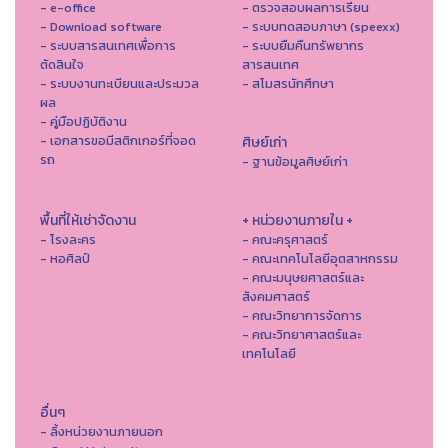
- e-office
- ตรวจสอบผลการเรียน
- Download software
- ระบบทดสอบภาษา (speexx)
- ระบบสารสนเทศเพื่อการ
- ระบบยืมคืนทรัพยากร
ตัดสินใจ
สารสนเทศ
- ระบบงานทะเบียนและประมวล
- สโมสรนักศึกษา
ผล
- คู่มือปฏิบัติงาน
- เอกสารขอมีสติกเกอร์ที่จอด
ศิษย์เก่า
รถ
- ฐานข้อมูลศิษย์เก่า
พื้นที่ให้เช่าจัดงาน
+ หน่วยงานภายใน +
- โรงละคร
- คณะครุศาสตร์
- หอศิลป์
- คณะเทคโนโลยีอุตสาหกรรม
- คณะมนุษยศาสตร์และ
สังคมศาสตร์
- คณะวิทยาการจัดการ
- คณะวิทยาศาสตร์และ
เทคโนโลยี
อื่นๆ
- ลิ้งหน่วยงานภายนอก