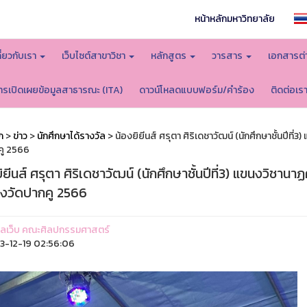
หน้าหลักมหาวิทยาลัย
กี่ยวกับเรา
เว็บไซต์สาขาวิชา
หลักสูตร
วารสาร
เอกสารต่
ารเปิดเผยข้อมูลสาธารณะ (ITA)
ดาวน์โหลดแบบฟอร์ม/คำร้อง
ติดต่อเร
ก
>
ข่าว
>
นักศึกษาได้รางวัล
> น้องยิยีนส์ ศรุตา ศิริเดชาวัฒน์ (นักศึกษาชั้นปี
คู 2566
ิยีนส์ ศรุตา ศิริเดชาวัฒน์ (นักศึกษาชั้นปีที่3) แขนงวิช
งวัดปากคู 2566
ูแลเว็บ คณะศิลปกรรมศาสตร์
-12-19 02:56:06