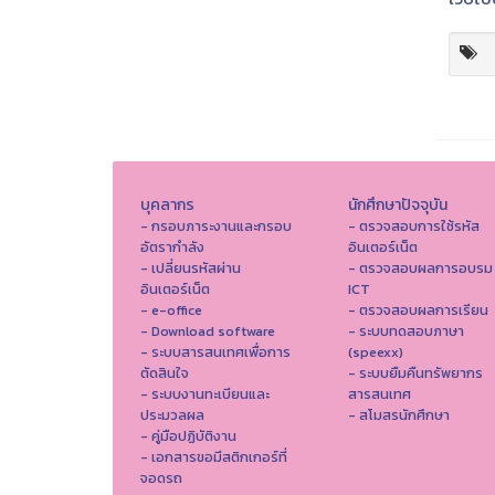
บุคลากร
นักศึกษาปัจจุบัน
- กรอบภาระงานและกรอบ
- ตรวจสอบการใช้รหัส
อัตรากำลัง
อินเตอร์เน็ต
- เปลี่ยนรหัสผ่าน
- ตรวจสอบผลการอบรม
อินเตอร์เน็ต
ICT
- e-office
- ตรวจสอบผลการเรียน
- Download software
- ระบบทดสอบภาษา
- ระบบสารสนเทศเพื่อการ
(speexx)
ตัดสินใจ
- ระบบยืมคืนทรัพยากร
- ระบบงานทะเบียนและ
สารสนเทศ
ประมวลผล
- สโมสรนักศึกษา
- คู่มือปฏิบัติงาน
- เอกสารขอมีสติกเกอร์ที่
จอดรถ