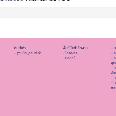
ศิษย์เก่า
พื้นที่ให้เช่าจัดงาน
+ 
- ฐานข้อมูลศิษย์เก่า
- โรงละคร
- ค
- หอศิลป์
- ค
อุ
- 
สัง
- ค
- ค
เทค