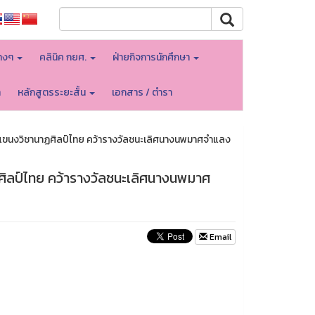
างๆ
คลินิค กยศ.
ฝ่ายกิจการนักศึกษา
า
หลักสูตรระยะสั้น
เอกสาร / ตำรา
ที่3) แขนงวิชานาฏศิลป์ไทย คว้ารางวัลชนะเลิศนางนพมาศจำแลง
านาฏศิลป์ไทย คว้ารางวัลชนะเลิศนางนพมาศ
Email