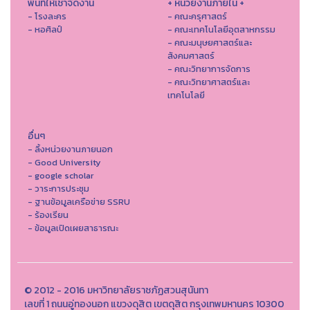
พื้นที่ให้เช่าจัดงาน
+ หน่วยงานภายใน +
- โรงละคร
- คณะครุศาสตร์
- หอศิลป์
- คณะเทคโนโลยีอุตสาหกรรม
- คณะมนุษยศาสตร์และ
สังคมศาสตร์
- คณะวิทยาการจัดการ
- คณะวิทยาศาสตร์และ
เทคโนโลยี
อื่นๆ
- ลิ้งหน่วยงานภายนอก
- Good University
- google scholar
- วาระการประชุม
- ฐานข้อมูลเครือข่าย SSRU
- ร้องเรียน
- ข้อมูลเปิดเผยสาธารณะ
© 2012 - 2016 มหาวิทยาลัยราชภัฏสวนสุนันทา
เลขที่ 1 ถนนอู่ทองนอก แขวงดุสิต เขตดุสิต กรุงเทพมหานคร 10300