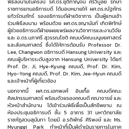
พิธีลงนามในครั้งนี้ รศ.ดร.ชุติกาญจน์ ศรีวิบูลย์ รักษา
ราชการแทนอธิการบดี ได้มอบหมายให้ ผศ.ดร.ณัฐภัทร
แก้วรัตนภัทร์ รองอธิการบดีฝ่ายวิชาการ เป็นผู้แทนเข้า
ร่วมพิธีลงนาม พร้อมด้วย ผศ.ดร.ชญานันท์ เกิดพิทักษ์
ผู้ช่วยอธิการบดีฝ่ายเผยแพร่ผลงานวิชาการและงานวิจัย
และ อ.ดร.นภาศรี สุวรรณโชติ คณบดีคณะมนุษยศาสตร์
และสังคมศาสตร์ ซึ่งได้ให้การต้อนรับ Professor Dr.
Lee, Changwon อธิการบดี Hansung University และ
คณะผู้บริหารระดับสูงจาก Hansung University ได้แก่
Prof. Dr. Ji, Hye-Kyung คณบดี, Prof. Dr. Kim,
Hyo-Yong คณบดี, Prof. Dr. Kim, Jee-Hyun คณบดี
และเจ้าหน้าที่ผู้เกี่ยวข้อง
นอกจากนี้ ผศ.ดร.เอกพงศ์ อินเกื้อ คณบดีคณะ
ศิลปกรรมศาสตร์ พร้อมด้วยรองคณบดี คณาจารย์ และ
หัวหน้าสำนักงาน ได้เข้าร่วมพิธีเพื่อเป็นสักขีพยาน ณ
ห้องประชุมอธิการบดี ชั้น 5 อาคาร 31 มหาวิทยาลัย
ราชภัฏสวนสุนันทา โดยมี อ.รติพัทธ์ ศิริพงษ์ และ Ms.
Myunggi Park ทำหน้าที่เป็นผู้ดำเนินรายการในภาค