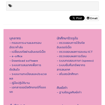
Email
บุคลากร
นักศึกษาปัจจุบัน
- กรอบภาระงานและกรอบ
- ตรวจสอบการใช้รหัส
อัตรากำลัง
อินเตอร์เน็ต
- เปลี่ยนรหัสผ่านอินเตอร์เน็ต
- ตรวจสอบผลการอบรม ICT
- e-office
- ตรวจสอบผลการเรียน
- Download software
- ระบบทดสอบภาษา (speexx)
- ระบบสารสนเทศเพื่อการ
- ระบบยืมคืนทรัพยากร
ตัดสินใจ
สารสนเทศ
- ระบบงานทะเบียนและประมวล
- สโมสรนักศึกษา
ผล
- คู่มือปฏิบัติงาน
- เอกสารขอมีสติกเกอร์ที่จอด
ศิษย์เก่า
รถ
- ฐานข้อมูลศิษย์เก่า