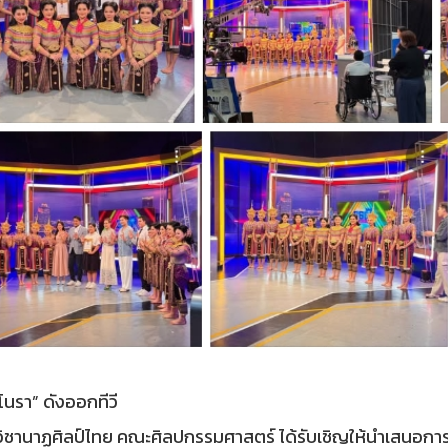
 โนรา” ดังออกทีวี
ิชานาฏศิลป์ไทย คณะศิลปกรรมศาสตร์ ได้รับเชิญให้นำเสนอการ