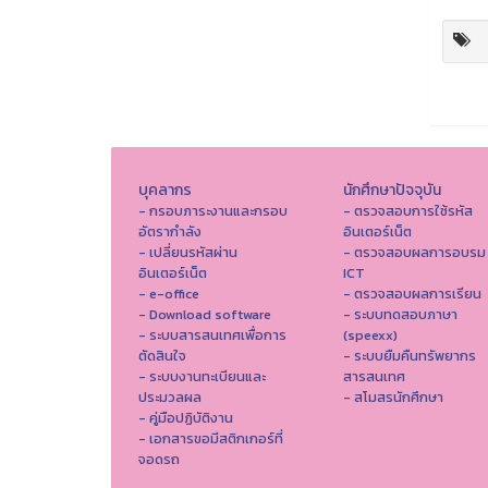
บุคลากร
นักศึกษาปัจจุบัน
- กรอบภาระงานและกรอบ
- ตรวจสอบการใช้รหัส
อัตรากำลัง
อินเตอร์เน็ต
- เปลี่ยนรหัสผ่าน
- ตรวจสอบผลการอบรม
อินเตอร์เน็ต
ICT
- e-office
- ตรวจสอบผลการเรียน
- Download software
- ระบบทดสอบภาษา
- ระบบสารสนเทศเพื่อการ
(speexx)
ตัดสินใจ
- ระบบยืมคืนทรัพยากร
- ระบบงานทะเบียนและ
สารสนเทศ
ประมวลผล
- สโมสรนักศึกษา
- คู่มือปฏิบัติงาน
- เอกสารขอมีสติกเกอร์ที่
จอดรถ