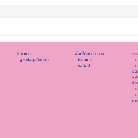
ศิษย์เก่า
พื้นที่ให้เช่าจัดงาน
+ 
- ฐานข้อมูลศิษย์เก่า
- โรงละคร
- ค
- หอศิลป์
- ค
อุ
- 
สัง
- ค
- ค
เทค