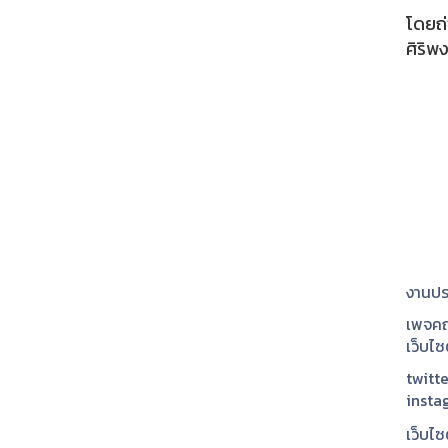
โดยถ่
ศิริพ
งานปร
เพจคณ
เว็บไ
twitte
insta
เว็บไซ