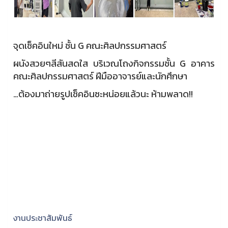
จุดเช็คอินใหม่ ชั้น G คณะศิลปกรรมศาสตร์
ผนังสวยๆสีสันสดใส บริเวณโถงกิจกรรมชั้น G อาคาร
คณะศิลปกรรมศาสตร์ ฝีมืออาจารย์และนักศึกษา
…ต้องมาถ่ายรูปเช็คอินซะหน่อยแล้วนะ ห้ามพลาด!!
งานประชาสัมพันธ์