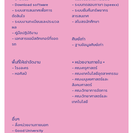
- Download software
- ระบบทดสอบภาษา (speexx)
- ระบบสารสนเทศเพื่อการ
- ระบบยืมคืนทรัพยากร
ตัดสินใจ
สารสนเทศ
- ระบบงานทะเบียนและประมวล
- สโมสรนักศึกษา
ผล
- คู่มือปฏิบัติงาน
- เอกสารขอมีสติกเกอร์ที่จอด
ศิษย์เก่า
รถ
- ฐานข้อมูลศิษย์เก่า
พื้นที่ให้เช่าจัดงาน
+ หน่วยงานภายใน +
- โรงละคร
- คณะครุศาสตร์
- หอศิลป์
- คณะเทคโนโลยีอุตสาหกรรม
- คณะมนุษยศาสตร์และ
สังคมศาสตร์
- คณะวิทยาการจัดการ
- คณะวิทยาศาสตร์และ
เทคโนโลยี
อื่นๆ
- ลิ้งหน่วยงานภายนอก
- Good University