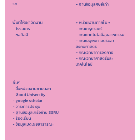
รถ
- ฐานข้อมูลศิษย์เก่า
พื้นที่ให้เช่าจัดงาน
+ หน่วยงานภายใน +
- โรงละคร
- คณะครุศาสตร์
- หอศิลป์
- คณะเทคโนโลยีอุตสาหกรรม
- คณะมนุษยศาสตร์และ
สังคมศาสตร์
- คณะวิทยาการจัดการ
- คณะวิทยาศาสตร์และ
เทคโนโลยี
อื่นๆ
- ลิ้งหน่วยงานภายนอก
- Good University
- google scholar
- วาระการประชุม
- ฐานข้อมูลเครือข่าย SSRU
- ร้องเรียน
- ข้อมูลเปิดเผยสาธารณะ