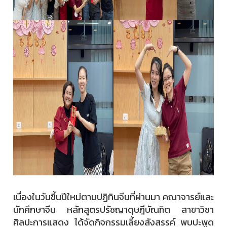
เนื่องในวันขึ้นปีใหม่ตามปฏิทินจีนที่ผ่านมา คณาจารย์และ
นักศึกษาจีน หลักสูตรปรัชญาดุษฎีบัณฑิต สาขาวิชา
ศิลปะการแสดง ได้จัดกิจกรรมเลี้ยงสังสรรค์ พบปะพูด