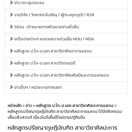
ข่าว ประชุม/อบรม
งานวิจัย / วิทยากรรับเชิญ / ผู้ทรงคุณวุฒิ / R2R
SDGs : เป้าหมายการพัฒนาอย่างยั่งยืน
เครือข่ายต่างๆ ลงนามความร่วมมือ MOU / MOA
หลักสูตร ป.โท-ป.เอก สาขาวิชาศิลปะการแสดง
หลักสูตร ป.โท-ป.เอก สาขาวิชาดนตรี
หลักสูตร ป.โท-ป.เอก สาขาวิชาทัศนศิลป์และการออกแบบ
ข่าวอื่นๆ / หน่วยงานภายนอก
หน้าหลัก
>
ข่าว
>
หลักสูตร ป.โท-ป.เอก สาขาวิชาศิลปะการแสดง
>
หลักสูตรปรัชญาดุษฎีบัณฑิต สาขาวิชาศิลปะการแสดง ได้จัดกิจกรรม
เลี้ยงสังสรรค์ เนื่องในวันขึ้นปีใหม่ตามปฏิทินจีน
หลักสูตรปรัชญาดุษฎีบัณฑิต สาขาวิชาศิลปะการ