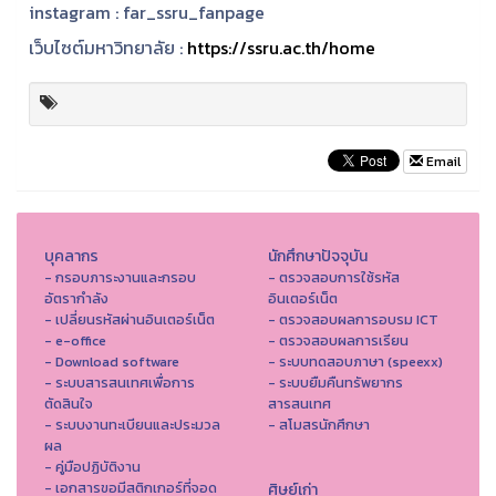
instagram :
far_ssru_fanpage
เว็บไซต์มหาวิทยาลัย :
https://ssru.ac.th/home
Email
บุคลากร
นักศึกษาปัจจุบัน
- กรอบภาระงานและกรอบ
- ตรวจสอบการใช้รหัส
อัตรากำลัง
อินเตอร์เน็ต
- เปลี่ยนรหัสผ่านอินเตอร์เน็ต
- ตรวจสอบผลการอบรม ICT
- e-office
- ตรวจสอบผลการเรียน
- Download software
- ระบบทดสอบภาษา (speexx)
- ระบบสารสนเทศเพื่อการ
- ระบบยืมคืนทรัพยากร
ตัดสินใจ
สารสนเทศ
- ระบบงานทะเบียนและประมวล
- สโมสรนักศึกษา
ผล
- คู่มือปฏิบัติงาน
- เอกสารขอมีสติกเกอร์ที่จอด
ศิษย์เก่า