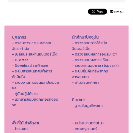
Email
บุคลากร
นักศึกษาปัจจุบัน
- กรอบภาระงานและกรอบ
- ตรวจสอบการใช้รหัส
อัตรากำลัง
อินเตอร์เน็ต
- เปลี่ยนรหัสผ่านอินเตอร์เน็ต
- ตรวจสอบผลการอบรม ICT
- e-office
- ตรวจสอบผลการเรียน
- Download software
- ระบบทดสอบภาษา (speexx)
- ระบบสารสนเทศเพื่อการ
- ระบบยืมคืนทรัพยากร
ตัดสินใจ
สารสนเทศ
- ระบบงานทะเบียนและประมวล
- สโมสรนักศึกษา
ผล
- คู่มือปฏิบัติงาน
- เอกสารขอมีสติกเกอร์ที่จอด
ศิษย์เก่า
รถ
- ฐานข้อมูลศิษย์เก่า
พื้นที่ให้เช่าจัดงาน
+ หน่วยงานภายใน +
- โรงละคร
- คณะครุศาสตร์