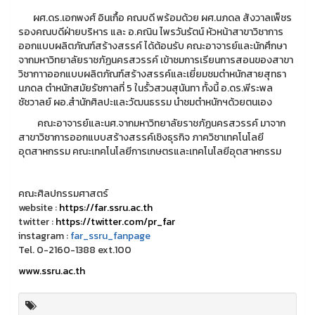
ผศ.ดร.เอกพงศ์ อินเกื้อ คณบดี พร้อมด้วย ผศ.นภดล สังวาลเพ็ชร
รองคณบดีฝ่ายบริหาร และ อ.คณิน ไพรวันรัตน์ หัวหน้าสาขาวิชาการ
ออกแบบผลิตภัณฑ์สร้างสรรค์ ได้ต้อนรับ คณะอาจารย์และนักศึกษา
จากมหาวิทยาลัยราชภัฏนครสวรรค์ เข้าชมการเรียนการสอนของสาขา
วิชากาาออกแบบผลิตภัณฑ์สร้างสรรค์และเยี่ยมชมตำหนักสายสุทธา
นภดล ตำหนักสมัยรัชกาลที่ 5 ในรั้วสวนสุนันทา ทั้งนี้ อ.ดร.พีระพล
ชัชวาลย์ ผอ.สำนักศิลปะและวัฒนธรรม นำชมตำหนักฯด้วยตนเอง
คณะอาจารย์และนศ.จากมหาวิทยาลัยราชภัฏนครสวรรค์ มาจาก
สาขาวิชาการออกแบบสร้างสรรค์เชิงธุรกิจ ภาควิชาเทคโนโลยี
อุตสาหกรรม คณะเทคโนโลยีการเกษตรและเทคโนโลยีอุตสาหกรรม
คณะศิลปกรรมศาสตร์
website :
https://far.ssru.ac.th
twitter :
https://twitter.com/pr_far
instagram :
far_ssru_fanpage
Tel. 0-2160-1388 ext.100
www.ssru.ac.th