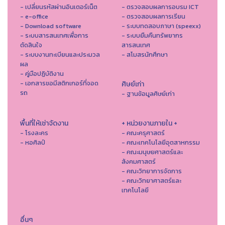
- เปลี่ยนรหัสผ่านอินเตอร์เน็ต
- ตรวจสอบผลการอบรม ICT
- e-office
- ตรวจสอบผลการเรียน
- Download software
- ระบบทดสอบภาษา (speexx)
- ระบบสารสนเทศเพื่อการ
- ระบบยืมคืนทรัพยากร
ตัดสินใจ
สารสนเทศ
- ระบบงานทะเบียนและประมวล
- สโมสรนักศึกษา
ผล
- คู่มือปฏิบัติงาน
- เอกสารขอมีสติกเกอร์ที่จอด
ศิษย์เก่า
รถ
- ฐานข้อมูลศิษย์เก่า
พื้นที่ให้เช่าจัดงาน
+ หน่วยงานภายใน +
- โรงละคร
- คณะครุศาสตร์
- หอศิลป์
- คณะเทคโนโลยีอุตสาหกรรม
- คณะมนุษยศาสตร์และ
สังคมศาสตร์
- คณะวิทยาการจัดการ
- คณะวิทยาศาสตร์และ
เทคโนโลยี
อื่นๆ