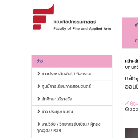
เ
ก
ข่าว
หน้าหลั
บท นศ
ข่าวประชาสัมพันธ์ / กิจกรรม
หลัก
ออนไ
ศูนย์การเรียนการสอนดนตรี
นักศึกษาได้รางวัล
ผู้ด
202
ข่าว ประชุม/อบรม
งานวิจัย / วิทยากรรับเชิญ / ผู้ทรง
คุณวุฒิ / R2R