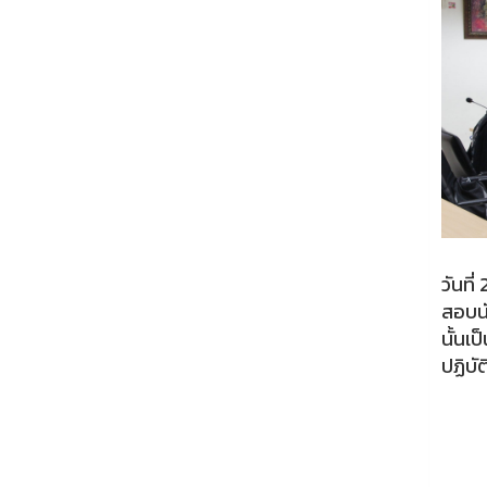
วันที
สอบน
นั้นเ
ปฏิบั