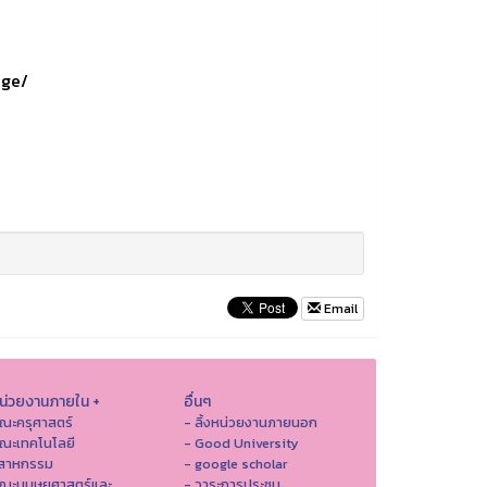
age/
Email
หน่วยงานภายใน +
อื่นๆ
ณะครุศาสตร์
- ลิ้งหน่วยงานภายนอก
ณะเทคโนโลยี
- Good University
ตสาหกรรม
- google scholar
คณะมนุษยศาสตร์และ
- วาระการประชุม