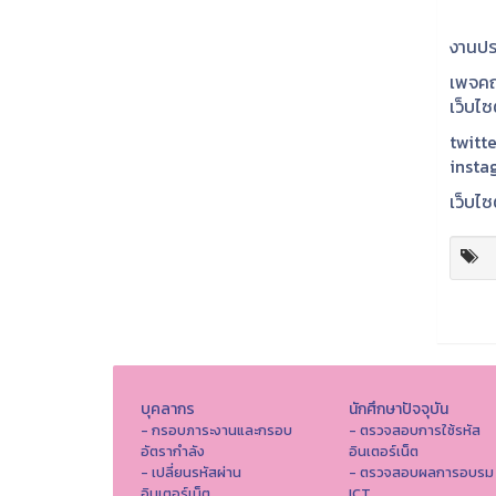
งานปร
เพจคณ
เว็บไ
twitte
insta
เว็บไซ
บุคลากร
นักศึกษาปัจจุบัน
- กรอบภาระงานและกรอบ
- ตรวจสอบการใช้รหัส
อัตรากำลัง
อินเตอร์เน็ต
- เปลี่ยนรหัสผ่าน
- ตรวจสอบผลการอบรม
อินเตอร์เน็ต
ICT