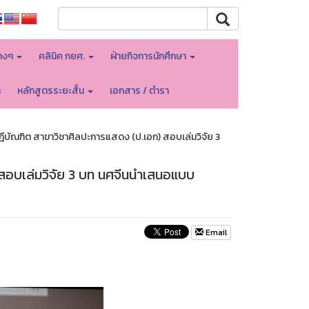
างๆ
คลินิค กยศ.
ฝ่ายกิจการนักศึกษา
า
หลักสูตรระยะสั้น
เอกสาร / ตำรา
ีบัณฑิต สาขาวิชาศิลปะการแสดง (ป.เอก) สอบเล่มวิจัย 3
สอบเล่มวิจัย 3 บท นศจีนนำเสนอแบบ
Email