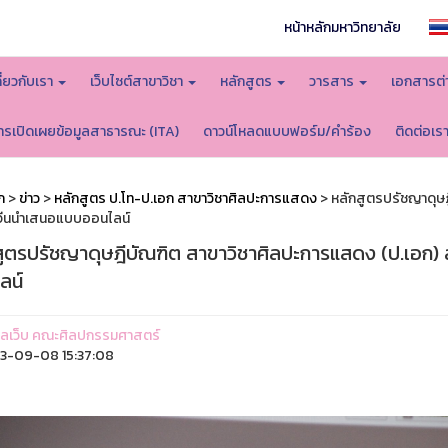
หน้าหลักมหาวิทยาลัย
กี่ยวกับเรา
เว็บไซต์สาขาวิชา
หลักสูตร
วารสาร
เอกสารต่
ารเปิดเผยข้อมูลสาธารณะ (ITA)
ดาวน์โหลดแบบฟอร์ม/คำร้อง
ติดต่อเร
ก
>
ข่าว
>
หลักสูตร ป.โท-ป.เอก สาขาวิชาศิลปะการแสดง
> หลักสูตรปรัชญาดุษฎ
จีนนำเสนอแบบออนไลน์
สูตรปรัชญาดุษฎีบัณฑิต สาขาวิชาศิลปะการแสดง (ป.เอก) 
ลน์
ูแลเว็บ คณะศิลปกรรมศาสตร์
3-09-08 15:37:08