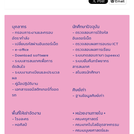
Email
บุคลากร
นักศึกษาปัจจุบัน
- กรอบภาระงานและกรอบ
- ตรวจสอบการใช้รหัส
อัตรากำลัง
อินเตอร์เน็ต
- เปลี่ยนรหัสผ่านอินเตอร์เน็ต
- ตรวจสอบผลการอบรม ICT
- e-office
- ตรวจสอบผลการเรียน
- Download software
- ระบบทดสอบภาษา (speexx)
- ระบบสารสนเทศเพื่อการ
- ระบบยืมคืนทรัพยากร
ตัดสินใจ
สารสนเทศ
- ระบบงานทะเบียนและประมวล
- สโมสรนักศึกษา
ผล
- คู่มือปฏิบัติงาน
- เอกสารขอมีสติกเกอร์ที่จอด
ศิษย์เก่า
รถ
- ฐานข้อมูลศิษย์เก่า
พื้นที่ให้เช่าจัดงาน
+ หน่วยงานภายใน +
- โรงละคร
- คณะครุศาสตร์
- หอศิลป์
- คณะเทคโนโลยีอุตสาหกรรม
- คณะมนุษยศาสตร์และ