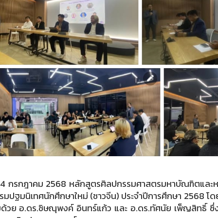
่ 14 กรกฎาคม 2568 หลักสูตรศิลปกรรมศาสตรมหาบัณฑิตและหล
รมปฐมนิเทศนักศึกษาใหม่ (ชาวจีน) ประจำปีการศึกษา 2568 โดยมี
ด้วย อ.ดร.ชิษณุพงค์ อินทร์แก้ว และ อ.ดร.ทัศนัย เพ็ญสิทธิ์ ซึ