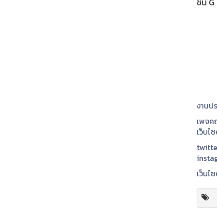
ชั้น 
งานปร
เพจคณ
เว็บไ
twitte
insta
เว็บไซ