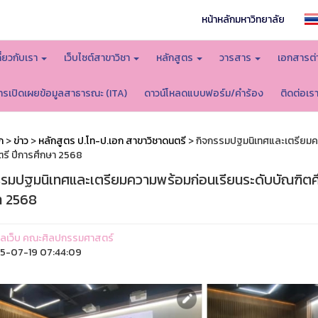
หน้าหลักมหาวิทยาลัย
กี่ยวกับเรา
เว็บไซต์สาขาวิชา
หลักสูตร
วารสาร
เอกสารต่
ารเปิดเผยข้อมูลสาธารณะ (ITA)
ดาวน์โหลดแบบฟอร์ม/คำร้อง
ติดต่อเร
ก
>
ข่าว
>
หลักสูตร ป.โท-ป.เอก สาขาวิชาดนตรี
> กิจกรรมปฐมนิเทศและเตรียมควา
ตรี ปีการศึกษา 2568
รรมปฐมนิเทศและเตรียมความพร้อมก่อนเรียนระดับบัณฑิตศึก
า 2568
ูแลเว็บ คณะศิลปกรรมศาสตร์
5-07-19 07:44:09