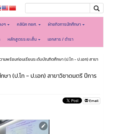
างๆ
คลินิค กยศ.
ฝ่ายกิจการนักศึกษา
า
หลักสูตรระยะสั้น
เอกสาร / ตำรา
มพร้อมก่อนเรียนระดับบัณฑิตศึกษา (ป.โท - ป.เอก) สาขา
ษา (ป.โท - ป.เอก) สาขาวิชาดนตรี ปีการ
Email