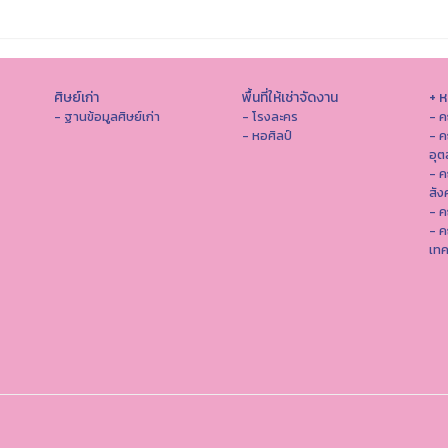
ศิษย์เก่า
พื้นที่ให้เช่าจัดงาน
+ 
- ฐานข้อมูลศิษย์เก่า
- โรงละคร
- ค
- หอศิลป์
- ค
อุ
- 
สัง
- ค
- ค
เทค