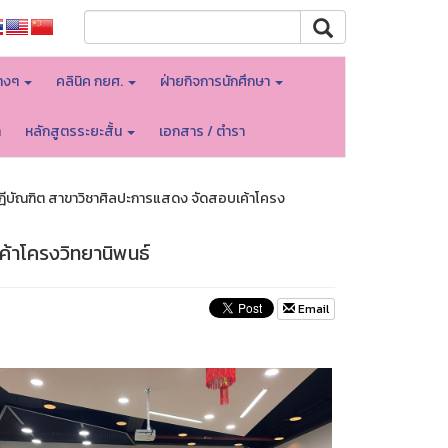
างๆ
คลินิค กยศ.
ฝ่ายกิจการนักศึกษา
า
หลักสูตรระยะสั้น
เอกสาร / ตำรา
ฎีบัณฑิต สาขาวิชาศิลปะการแสดง จัดสอบเค้าโครง
้าโครงวิทยานิพนธ์
Email