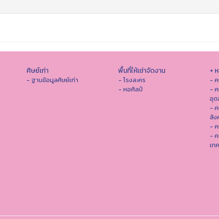
ศิษย์เก่า
พื้นที่ให้เช่าจัดงาน
+ 
- ฐานข้อมูลศิษย์เก่า
- โรงละคร
- ค
- หอศิลป์
- ค
อุ
- 
สัง
- ค
- ค
เทค