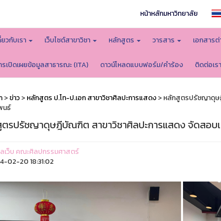
หน้าหลักมหาวิทยาลัย
กี่ยวกับเรา
เว็บไซต์สาขาวิชา
หลักสูตร
วารสาร
เอกสารต่
ารเปิดเผยข้อมูลสาธารณะ (ITA)
ดาวน์โหลดแบบฟอร์ม/คำร้อง
ติดต่อเร
ก
>
ข่าว
>
หลักสูตร ป.โท-ป.เอก สาขาวิชาศิลปะการแสดง
> หลักสูตรปรัชญาดุษ
พนธ์
สูตรปรัชญาดุษฎีบัณฑิต สาขาวิชาศิลปะการแสดง จัดสอบเค
ูแลเว็บ คณะศิลปกรรมศาสตร์
-02-20 18:31:02