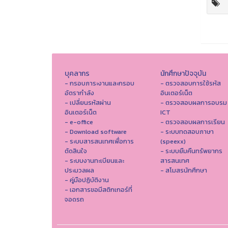
บุคลากร
นักศึกษาปัจจุบัน
- กรอบภาระงานและกรอบ
- ตรวจสอบการใช้รหัส
อัตรากำลัง
อินเตอร์เน็ต
- เปลี่ยนรหัสผ่าน
- ตรวจสอบผลการอบรม
อินเตอร์เน็ต
ICT
- e-office
- ตรวจสอบผลการเรียน
- Download software
- ระบบทดสอบภาษา
- ระบบสารสนเทศเพื่อการ
(speexx)
ตัดสินใจ
- ระบบยืมคืนทรัพยากร
- ระบบงานทะเบียนและ
สารสนเทศ
ประมวลผล
- สโมสรนักศึกษา
- คู่มือปฏิบัติงาน
- เอกสารขอมีสติกเกอร์ที่
จอดรถ