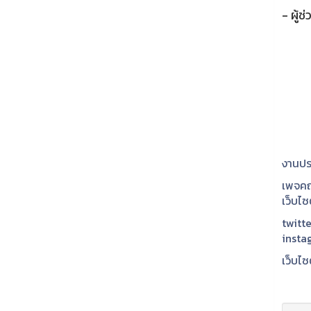
- ผู้
งานปร
เพจคณ
เว็บไ
twitte
insta
เว็บไซ