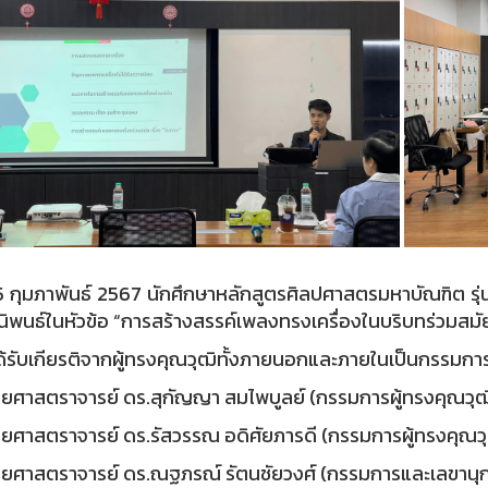
่ 5 กุมภาพันธ์ 2567 นักศึกษาหลักสูตรศิลปศาสตรมหาบัณฑิต รุ่
นิพนธ์ในหัวข้อ “การสร้างสรรค์เพลงทรงเครื่องในบริบทร่วมสมัย 
้รับเกียรติจากผู้ทรงคุณวุฒิทั้งภายนอกและภายในเป็นกรรมการ
ช่วยศาสตราจารย์ ดร.สุกัญญา สมไพบูลย์ (กรรมการผู้ทรงคุณวุฒิเ
ช่วยศาสตราจารย์ ดร.รัสวรรณ อดิศัยภารดี (กรรมการผู้ทรงคุณว
ช่วยศาสตราจารย์ ดร.ณฐภรณ์ รัตนชัยวงศ์ (กรรมการและเลขานุ