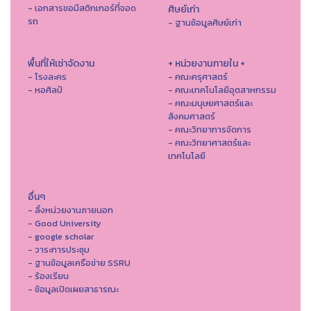
- เอกสารขอมีสติกเกอร์ที่จอด
ศิษย์เก่า
รถ
- ฐานข้อมูลศิษย์เก่า
พื้นที่ให้เช่าจัดงาน
+ หน่วยงานภายใน +
- โรงละคร
- คณะครุศาสตร์
- หอศิลป์
- คณะเทคโนโลยีอุตสาหกรรม
- คณะมนุษยศาสตร์และ
สังคมศาสตร์
- คณะวิทยาการจัดการ
- คณะวิทยาศาสตร์และ
เทคโนโลยี
อื่นๆ
- ลิ้งหน่วยงานภายนอก
- Good University
- google scholar
- วาระการประชุม
- ฐานข้อมูลเครือข่าย SSRU
- ร้องเรียน
- ข้อมูลเปิดเผยสาธารณะ