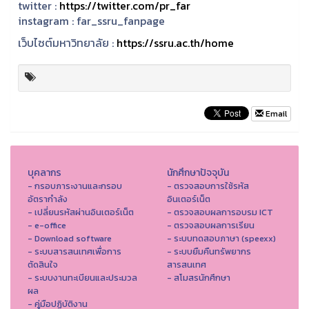
twitter :
https://twitter.com/pr_far
instagram :
far_ssru_fanpage
เว็บไซต์มหาวิทยาลัย :
https://ssru.ac.th/home
Email
บุคลากร
นักศึกษาปัจจุบัน
- กรอบภาระงานและกรอบ
- ตรวจสอบการใช้รหัส
อัตรากำลัง
อินเตอร์เน็ต
- เปลี่ยนรหัสผ่านอินเตอร์เน็ต
- ตรวจสอบผลการอบรม ICT
- e-office
- ตรวจสอบผลการเรียน
- Download software
- ระบบทดสอบภาษา (speexx)
- ระบบสารสนเทศเพื่อการ
- ระบบยืมคืนทรัพยากร
ตัดสินใจ
สารสนเทศ
- ระบบงานทะเบียนและประมวล
- สโมสรนักศึกษา
ผล
- คู่มือปฏิบัติงาน