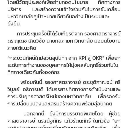
โดยมีวัตถุประสงค์เพื่อถ่ายทอดนโยบาย ทิศทางการ
บริหาร และสร้างความเข้าใจร่วมกันในการขับเคลื่อน
มหาวิทยาลัยสู่เป้าหมายเดียวกันอย่างเป็นระบบและ
ยั่งยืน
การประชุมครั้งนี้ได้รับเกียรติจาก รองศาสตราจารย์
ดร.ฤๅเดช เกิดวิชัย นายกสภามหาวิทยาลัย มอบนโยบาย
ภายใต้แนวคิด
“กระบวนทัศน์ใหม่สวนสุนันทา จาก KPI สู่ OKR” เพื่อยก
ระดับการทำงานของบุคลากรให้มุ่งผลสัมฤทธิ์ร่วมกันใน
ทิศทางเดียวกันทั้งองค์กร
พร้อมกันนี้ รองศาสตราจารย์ ดร.ชุติกาญจน์ ศรี
วิบูลย์ อธิการบดี ได้บรรยายทิศทางการดำเนินงานและ
การปรับยุทธศาสตร์ใหม่ของมหาวิทยาลัย เพื่อรองรับ
การเปลี่ยนแปลงและเสริมสร้างความพร้อมสู่อนาคต
นอกจากนี้ ยังมีการบรรยายพิเศษโดย ผู้ช่วย
ศาสตราจารย์ ดร.ณัฐภัทร แก้วรัตนภัทร์ ในหัวข้อ “ยก
ระดับประสบการณ์การเรียนรู้บนมาตรฐานวิชาชีพ เพื่อ