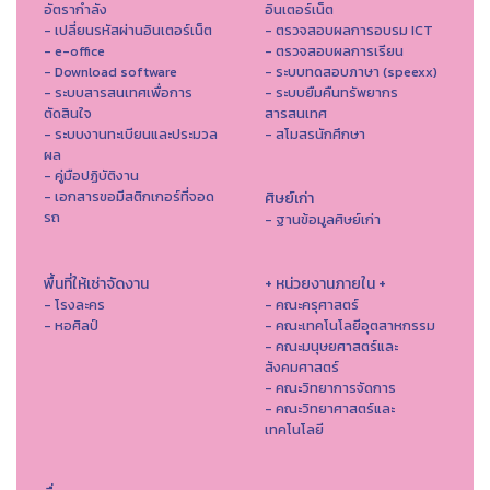
อัตรากำลัง
อินเตอร์เน็ต
- เปลี่ยนรหัสผ่านอินเตอร์เน็ต
- ตรวจสอบผลการอบรม ICT
- e-office
- ตรวจสอบผลการเรียน
- Download software
- ระบบทดสอบภาษา (speexx)
- ระบบสารสนเทศเพื่อการ
- ระบบยืมคืนทรัพยากร
ตัดสินใจ
สารสนเทศ
- ระบบงานทะเบียนและประมวล
- สโมสรนักศึกษา
ผล
- คู่มือปฏิบัติงาน
- เอกสารขอมีสติกเกอร์ที่จอด
ศิษย์เก่า
รถ
- ฐานข้อมูลศิษย์เก่า
พื้นที่ให้เช่าจัดงาน
+ หน่วยงานภายใน +
- โรงละคร
- คณะครุศาสตร์
- หอศิลป์
- คณะเทคโนโลยีอุตสาหกรรม
- คณะมนุษยศาสตร์และ
สังคมศาสตร์
- คณะวิทยาการจัดการ
- คณะวิทยาศาสตร์และ
เทคโนโลยี