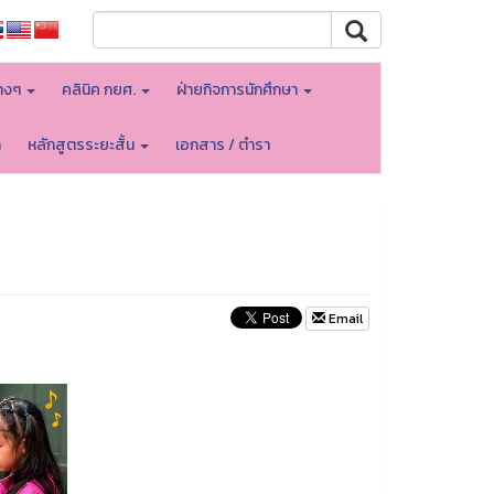
างๆ
คลินิค กยศ.
ฝ่ายกิจการนักศึกษา
า
หลักสูตรระยะสั้น
เอกสาร / ตำรา
Email