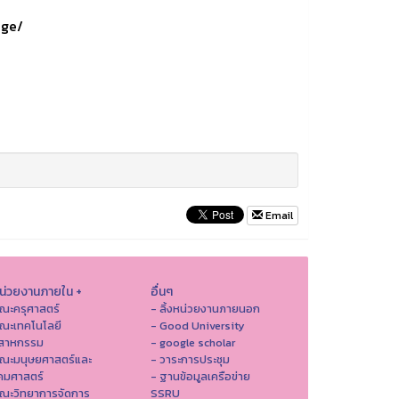
age/
Email
หน่วยงานภายใน +
อื่นๆ
ณะครุศาสตร์
- ลิ้งหน่วยงานภายนอก
ณะเทคโนโลยี
- Good University
ตสาหกรรม
- google scholar
คณะมนุษยศาสตร์และ
- วาระการประชุม
คมศาสตร์
- ฐานข้อมูลเครือข่าย
ณะวิทยาการจัดการ
SSRU