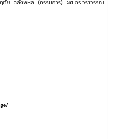
กันต์ฤทัย คลังพหล (กรรมการ) ผศ.ดร.วราวรรณ
age/