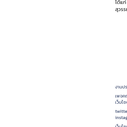
ได้แก
สุวรร
งานปร
เพจคณ
เว็บไ
twitte
insta
เว็บไซ