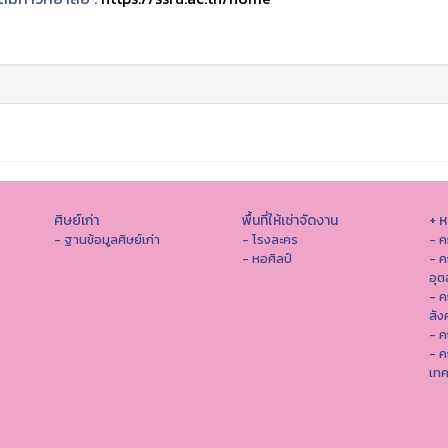
ศิษย์เก่า
พื้นที่ให้เช่าจัดงาน
+ 
- ฐานข้อมูลศิษย์เก่า
- โรงละคร
- ค
- หอศิลป์
- ค
อุ
- 
สัง
- ค
- ค
เทค