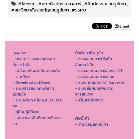
#farssru
,
#คณะศิลปกรรมศาสตร์
,
#ศิลปกรรมสวนสุนันทา
,
#มหาวิทยาลัยราชภัฏสวนสุนันทา
,
#SSRU
Email
บุคลากร
นักศึกษาปัจจุบัน
- กรอบภาระงานและกรอบ
- ตรวจสอบการใช้รหัส
อัตรากำลัง
อินเตอร์เน็ต
- เปลี่ยนรหัสผ่านอินเตอร์เน็ต
- ตรวจสอบผลการอบรม ICT
- e-office
- ตรวจสอบผลการเรียน
- Download software
- ระบบทดสอบภาษา (speexx)
- ระบบสารสนเทศเพื่อการ
- ระบบยืมคืนทรัพยากร
ตัดสินใจ
สารสนเทศ
- ระบบงานทะเบียนและประมวล
- สโมสรนักศึกษา
ผล
- คู่มือปฏิบัติงาน
- เอกสารขอมีสติกเกอร์ที่จอด
ศิษย์เก่า
รถ
- ฐานข้อมูลศิษย์เก่า