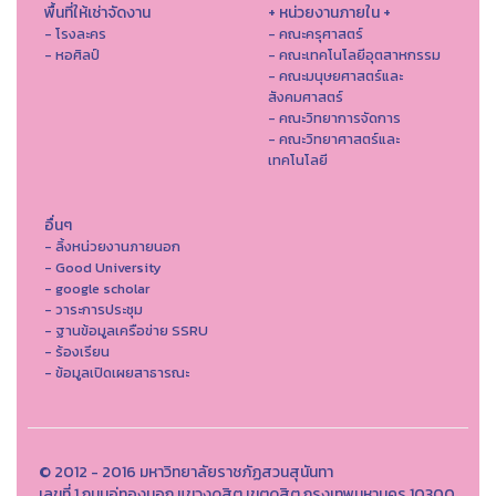
พื้นที่ให้เช่าจัดงาน
+ หน่วยงานภายใน +
- โรงละคร
- คณะครุศาสตร์
- หอศิลป์
- คณะเทคโนโลยีอุตสาหกรรม
- คณะมนุษยศาสตร์และ
สังคมศาสตร์
- คณะวิทยาการจัดการ
- คณะวิทยาศาสตร์และ
เทคโนโลยี
อื่นๆ
- ลิ้งหน่วยงานภายนอก
- Good University
- google scholar
- วาระการประชุม
- ฐานข้อมูลเครือข่าย SSRU
- ร้องเรียน
- ข้อมูลเปิดเผยสาธารณะ
© 2012 - 2016 มหาวิทยาลัยราชภัฏสวนสุนันทา
เลขที่ 1 ถนนอู่ทองนอก แขวงดุสิต เขตดุสิต กรุงเทพมหานคร 10300