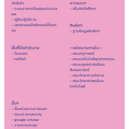
ตัดสินใจ
สารสนเทศ
- ระบบงานทะเบียนและประมวล
- สโมสรนักศึกษา
ผล
- คู่มือปฏิบัติงาน
- เอกสารขอมีสติกเกอร์ที่จอด
ศิษย์เก่า
รถ
- ฐานข้อมูลศิษย์เก่า
พื้นที่ให้เช่าจัดงาน
+ หน่วยงานภายใน +
- โรงละคร
- คณะครุศาสตร์
- หอศิลป์
- คณะเทคโนโลยีอุตสาหกรรม
- คณะมนุษยศาสตร์และ
สังคมศาสตร์
- คณะวิทยาการจัดการ
- คณะวิทยาศาสตร์และ
เทคโนโลยี
อื่นๆ
- ลิ้งหน่วยงานภายนอก
- Good University
- google scholar
- วาระการประชุม