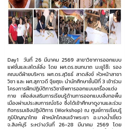
Day1 วันที่ 26 มีนาคม 2569 สาขาวิชาการออกแบบ
แฟชั่นและสไตล์ลิ่ง โดย ผศ.ดร.ชนกนาถ มะยูโซ๊ะ รอง
คณบดีฝ่ายบริหาร ผศ.ดร.สุวิธธ์ สาดสังข์ หัวหน้าสาขา
วิชา และ ผศ.สุภาวดี จุ้ยศุขะ นำนักศึกษาชั้นปีที่ 3 เข้าร่วม
โครงการฝึกปฏิบัติการวิชาชีพการออกแบบเครื่องแต่ง
กาย เพื่อส่งเสริมการเรียนรู้ด้านการออกแบบสิ่งทอพื้น
เมืองผ่านประสบการณ์จริง ซึ่งได้เข้าศึกษาดูงานและร่วม
กิจกรรมเชิงปฏิบัติการ (Workshop) ณ ศูนย์การเรียนรู้
ภูมิปัญญาไทย ผ้าหมักโคลนเจ้าพระยา อ.บางน้ำเชี่ยว
จ.สิงห์บุรี ระหว่างวันที่ 26-28 มีนาคม 2569 โดย