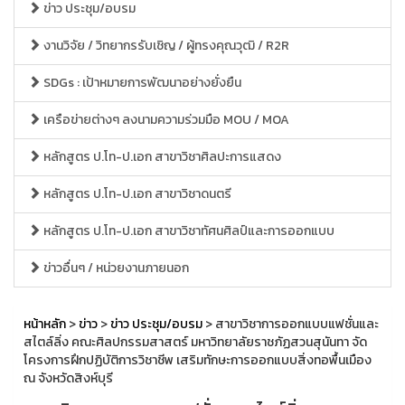
ข่าว ประชุม/อบรม
งานวิจัย / วิทยากรรับเชิญ / ผู้ทรงคุณวุฒิ / R2R
SDGs : เป้าหมายการพัฒนาอย่างยั่งยืน
เครือข่ายต่างๆ ลงนามความร่วมมือ MOU / MOA
หลักสูตร ป.โท-ป.เอก สาขาวิชาศิลปะการแสดง
หลักสูตร ป.โท-ป.เอก สาขาวิชาดนตรี
หลักสูตร ป.โท-ป.เอก สาขาวิชาทัศนศิลป์และการออกแบบ
ข่าวอื่นๆ / หน่วยงานภายนอก
หน้าหลัก
>
ข่าว
>
ข่าว ประชุม/อบรม
> สาขาวิชาการออกแบบแฟชั่นและ
สไตล์ลิ่ง คณะศิลปกรรมสาสตร์ มหาวิทยาลัยราชภัฏสวนสุนันทา จัด
โครงการฝึกปฏิบัติการวิชาชีพ เสริมทักษะการออกแบบสิ่งทอพื้นเมือง
ณ จังหวัดสิงห์บุรี