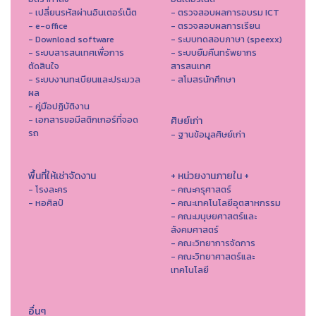
- เปลี่ยนรหัสผ่านอินเตอร์เน็ต
- ตรวจสอบผลการอบรม ICT
- e-office
- ตรวจสอบผลการเรียน
- Download software
- ระบบทดสอบภาษา (speexx)
- ระบบสารสนเทศเพื่อการ
- ระบบยืมคืนทรัพยากร
ตัดสินใจ
สารสนเทศ
- ระบบงานทะเบียนและประมวล
- สโมสรนักศึกษา
ผล
- คู่มือปฏิบัติงาน
- เอกสารขอมีสติกเกอร์ที่จอด
ศิษย์เก่า
รถ
- ฐานข้อมูลศิษย์เก่า
พื้นที่ให้เช่าจัดงาน
+ หน่วยงานภายใน +
- โรงละคร
- คณะครุศาสตร์
- หอศิลป์
- คณะเทคโนโลยีอุตสาหกรรม
- คณะมนุษยศาสตร์และ
สังคมศาสตร์
- คณะวิทยาการจัดการ
- คณะวิทยาศาสตร์และ
เทคโนโลยี
อื่นๆ