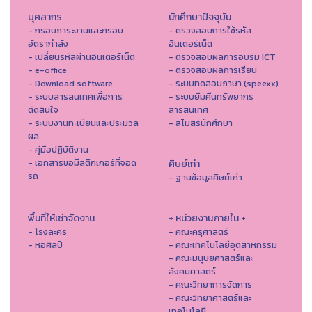
บุคลากร
นักศึกษาปัจจุบัน
- กรอบภาระงานและกรอบ
- ตรวจสอบการใช้รหัส
อัตรากำลัง
อินเตอร์เน็ต
- เปลี่ยนรหัสผ่านอินเตอร์เน็ต
- ตรวจสอบผลการอบรม ICT
- e-office
- ตรวจสอบผลการเรียน
- Download software
- ระบบทดสอบภาษา (speexx)
- ระบบสารสนเทศเพื่อการ
- ระบบยืมคืนทรัพยากร
ตัดสินใจ
สารสนเทศ
- ระบบงานทะเบียนและประมวล
- สโมสรนักศึกษา
ผล
- คู่มือปฏิบัติงาน
- เอกสารขอมีสติกเกอร์ที่จอด
ศิษย์เก่า
รถ
- ฐานข้อมูลศิษย์เก่า
พื้นที่ให้เช่าจัดงาน
+ หน่วยงานภายใน +
- โรงละคร
- คณะครุศาสตร์
- หอศิลป์
- คณะเทคโนโลยีอุตสาหกรรม
- คณะมนุษยศาสตร์และ
สังคมศาสตร์
- คณะวิทยาการจัดการ
- คณะวิทยาศาสตร์และ
เทคโนโลยี