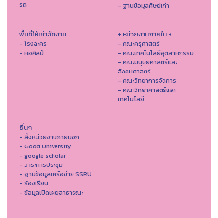
รถ
- ฐานข้อมูลศิษย์เก่า
พื้นที่ให้เช่าจัดงาน
+ หน่วยงานภายใน +
- โรงละคร
- คณะครุศาสตร์
- หอศิลป์
- คณะเทคโนโลยีอุตสาหกรรม
- คณะมนุษยศาสตร์และ
สังคมศาสตร์
- คณะวิทยาการจัดการ
- คณะวิทยาศาสตร์และ
เทคโนโลยี
อื่นๆ
- ลิ้งหน่วยงานภายนอก
- Good University
- google scholar
- วาระการประชุม
- ฐานข้อมูลเครือข่าย SSRU
- ร้องเรียน
- ข้อมูลเปิดเผยสาธารณะ