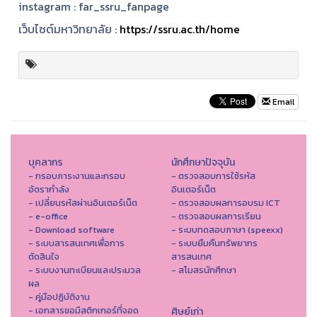
instagram :
far_ssru_fanpage
เว็บไซต์มหาวิทยาลัย :
https://ssru.ac.th/home
Email
บุคลากร
นักศึกษาปัจจุบัน
- กรอบภาระงานและกรอบ
- ตรวจสอบการใช้รหัส
อัตรากำลัง
อินเตอร์เน็ต
- เปลี่ยนรหัสผ่านอินเตอร์เน็ต
- ตรวจสอบผลการอบรม ICT
- e-office
- ตรวจสอบผลการเรียน
- Download software
- ระบบทดสอบภาษา (speexx)
- ระบบสารสนเทศเพื่อการ
- ระบบยืมคืนทรัพยากร
ตัดสินใจ
สารสนเทศ
- ระบบงานทะเบียนและประมวล
- สโมสรนักศึกษา
ผล
- คู่มือปฏิบัติงาน
- เอกสารขอมีสติกเกอร์ที่จอด
ศิษย์เก่า