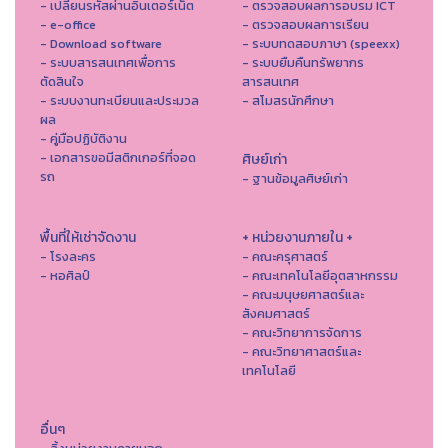
- เปลี่ยนรหัสผ่านอินเตอร์เน็ต
- ตรวจสอบผลการอบรม ICT
- e-office
- ตรวจสอบผลการเรียน
- Download software
- ระบบทดสอบภาษา (speexx)
- ระบบสารสนเทศเพื่อการ
- ระบบยืมคืนทรัพยากร
ตัดสินใจ
สารสนเทศ
- ระบบงานทะเบียนและประมวล
- สโมสรนักศึกษา
ผล
- คู่มือปฏิบัติงาน
- เอกสารขอมีสติกเกอร์ที่จอด
ศิษย์เก่า
รถ
- ฐานข้อมูลศิษย์เก่า
พื้นที่ให้เช่าจัดงาน
+ หน่วยงานภายใน +
- โรงละคร
- คณะครุศาสตร์
- หอศิลป์
- คณะเทคโนโลยีอุตสาหกรรม
- คณะมนุษยศาสตร์และ
สังคมศาสตร์
- คณะวิทยาการจัดการ
- คณะวิทยาศาสตร์และ
เทคโนโลยี
อื่นๆ