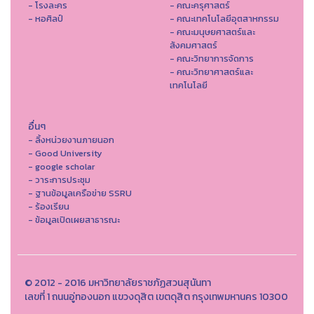
- โรงละคร
- คณะครุศาสตร์
- หอศิลป์
- คณะเทคโนโลยีอุตสาหกรรม
- คณะมนุษยศาสตร์และ
สังคมศาสตร์
- คณะวิทยาการจัดการ
- คณะวิทยาศาสตร์และ
เทคโนโลยี
อื่นๆ
- ลิ้งหน่วยงานภายนอก
- Good University
- google scholar
- วาระการประชุม
- ฐานข้อมูลเครือข่าย SSRU
- ร้องเรียน
- ข้อมูลเปิดเผยสาธารณะ
© 2012 - 2016 มหาวิทยาลัยราชภัฏสวนสุนันทา
เลขที่ 1 ถนนอู่ทองนอก แขวงดุสิต เขตดุสิต กรุงเทพมหานคร 10300