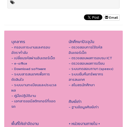
Email
บุคลากร
นักศึกษาปัจจุบัน
- กรอบภาระงานและกรอบ
- ตรวจสอบการใช้รหัส
อัตรากำลัง
อินเตอร์เน็ต
- เปลี่ยนรหัสผ่านอินเตอร์เน็ต
- ตรวจสอบผลการอบรม ICT
- e-office
- ตรวจสอบผลการเรียน
- Download software
- ระบบทดสอบภาษา (speexx)
- ระบบสารสนเทศเพื่อการ
- ระบบยืมคืนทรัพยากร
ตัดสินใจ
สารสนเทศ
- ระบบงานทะเบียนและประมวล
- สโมสรนักศึกษา
ผล
- คู่มือปฏิบัติงาน
- เอกสารขอมีสติกเกอร์ที่จอด
ศิษย์เก่า
รถ
- ฐานข้อมูลศิษย์เก่า
พื้นที่ให้เช่าจัดงาน
+ หน่วยงานภายใน +