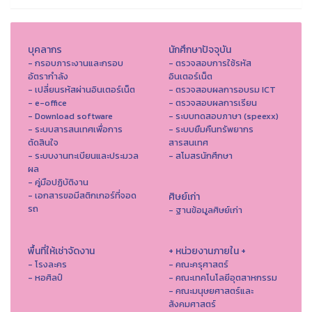
บุคลากร
นักศึกษาปัจจุบัน
- กรอบภาระงานและกรอบ
- ตรวจสอบการใช้รหัส
อัตรากำลัง
อินเตอร์เน็ต
- เปลี่ยนรหัสผ่านอินเตอร์เน็ต
- ตรวจสอบผลการอบรม ICT
- e-office
- ตรวจสอบผลการเรียน
- Download software
- ระบบทดสอบภาษา (speexx)
- ระบบสารสนเทศเพื่อการ
- ระบบยืมคืนทรัพยากร
ตัดสินใจ
สารสนเทศ
- ระบบงานทะเบียนและประมวล
- สโมสรนักศึกษา
ผล
- คู่มือปฏิบัติงาน
- เอกสารขอมีสติกเกอร์ที่จอด
ศิษย์เก่า
รถ
- ฐานข้อมูลศิษย์เก่า
พื้นที่ให้เช่าจัดงาน
+ หน่วยงานภายใน +
- โรงละคร
- คณะครุศาสตร์
- หอศิลป์
- คณะเทคโนโลยีอุตสาหกรรม
- คณะมนุษยศาสตร์และ
สังคมศาสตร์