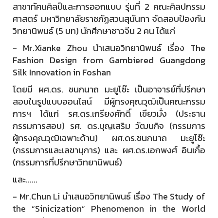
สาขาทัศนศิลป์และการออกแบบ รุ่นที่ 2 คณะศิลปกรรม
ศาสตร์ มหาวิทยาลัยราชภัฏสวนสุนันทา จัดสอบป้องกัน
วิทยานิพนธ์ (5 บท) นักศึกษาชาวจีน 2 คน ได้แก่
- Mr.Xianke Zhou นำเสนอวิทยานิพนธ์ เรื่อง The
Fashion Design from Gambiered Guangdong
Silk Innovation in Foshan
โดยมี ผศ.ดร. ชนกนาถ มะยูโซ๊ะ เป็นอาจารย์ที่ปรึกษา
สอบในรูปแบบออนไลน์ มีผู้ทรงคุณวุฒิเป็นคณะกรรม
การฯ ได้แก่ รศ.ดร.เกรียงศักดิ์ เขียวมั่ง (ประธาน
กรรมการสอบ) รศ. ดร.บุญเสริม วัฒนกิจ (กรรมการ
ผู้ทรงคุณวุฒิเฉพาะด้าน) ผศ.ดร.ชนกนาถ มะยูโซ๊ะ
(กรรมการและเลขานุการ) และ ผศ.ดร.เอกพงศ์ อินเกื้อ
(กรรมการที่ปรึกษาวิทยานิพนธ์)
และ......
- Mr.Chun Li นำเสนอวิทยานิพนธ์ เรื่อง The Study of
the “Sinicization” Phenomenon in the World