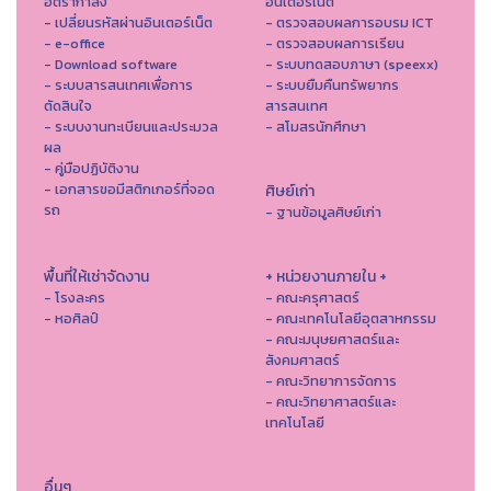
อัตรากำลัง
อินเตอร์เน็ต
- เปลี่ยนรหัสผ่านอินเตอร์เน็ต
- ตรวจสอบผลการอบรม ICT
- e-office
- ตรวจสอบผลการเรียน
- Download software
- ระบบทดสอบภาษา (speexx)
- ระบบสารสนเทศเพื่อการ
- ระบบยืมคืนทรัพยากร
ตัดสินใจ
สารสนเทศ
- ระบบงานทะเบียนและประมวล
- สโมสรนักศึกษา
ผล
- คู่มือปฏิบัติงาน
- เอกสารขอมีสติกเกอร์ที่จอด
ศิษย์เก่า
รถ
- ฐานข้อมูลศิษย์เก่า
พื้นที่ให้เช่าจัดงาน
+ หน่วยงานภายใน +
- โรงละคร
- คณะครุศาสตร์
- หอศิลป์
- คณะเทคโนโลยีอุตสาหกรรม
- คณะมนุษยศาสตร์และ
สังคมศาสตร์
- คณะวิทยาการจัดการ
- คณะวิทยาศาสตร์และ
เทคโนโลยี
อื่นๆ