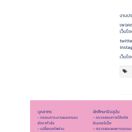
งานปร
เพจคณ
เว็บไ
twitte
insta
เว็บไซ
บุคลากร
นักศึกษาปัจจุบัน
- กรอบภาระงานและกรอบ
- ตรวจสอบการใช้รหัส
อัตรากำลัง
อินเตอร์เน็ต
- เปลี่ยนรหัสผ่าน
- ตรวจสอบผลการอบรม