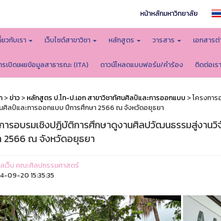
หน้าหลักมหาวิทยาลัย
กี่ยวกับเรา
เว็บไซต์สาขาวิชา
หลักสูตร
วารสาร
เอกสารต่
ารเปิดเผยข้อมูลสาธารณะ (ITA)
ดาวน์โหลดแบบฟอร์ม/คำร้อง
ติดต่อเร
ก
>
ข่าว
>
หลักสูตร ป.โท-ป.เอก สาขาวิชาทัศนศิลป์และการออกแบบ
> โครงการอบ
ศนศิลป์และการออกแบบ ปีการศึกษา 2566 ณ จังหวัดอยุธยา
การอบรมเชิงปฏิบัติการศึกษาดูงานศิลปวัฒนธรรมสู่งานวิ
า 2566 ณ จังหวัดอยุธยา
ูแลเว็บ คณะศิลปกรรมศาสตร์
-09-20 15:35:35