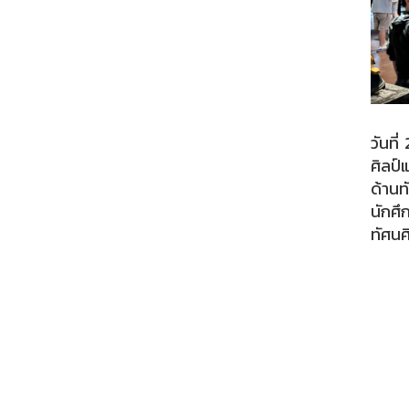
วันที
ศิลป
ด้านท
นักศึ
ทัศนศ