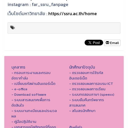
instagram :
far_ssru_fanpage
เว็บไซต์มหาวิทยาลัย :
https://ssru.ac.th/home
Email
บุคลากร
นักศึกษาปัจจุบัน
- กรอบภาระงานและกรอบ
- ตรวจสอบการใช้รหัส
อัตรากำลัง
อินเตอร์เน็ต
- เปลี่ยนรหัสผ่านอินเตอร์เน็ต
- ตรวจสอบผลการอบรม ICT
- e-office
- ตรวจสอบผลการเรียน
- Download software
- ระบบทดสอบภาษา (speexx)
- ระบบสารสนเทศเพื่อการ
- ระบบยืมคืนทรัพยากร
ตัดสินใจ
สารสนเทศ
- ระบบงานทะเบียนและประมวล
- สโมสรนักศึกษา
ผล
- คู่มือปฏิบัติงาน
- เอกสารขอมีสติกเกอร์ที่จอด
ศิษย์เก่า