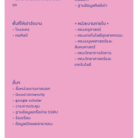
รถ
- ฐานข้อมูลศิษย์เก่า
พื้นที่ให้เช่าจัดงาน
+ หน่วยงานภายใน +
- โรงละคร
- คณะครุศาสตร์
- หอศิลป์
- คณะเทคโนโลยีอุตสาหกรรม
- คณะมนุษยศาสตร์และ
สังคมศาสตร์
- คณะวิทยาการจัดการ
- คณะวิทยาศาสตร์และ
เทคโนโลยี
อื่นๆ
- ลิ้งหน่วยงานภายนอก
- Good University
- google scholar
- วาระการประชุม
- ฐานข้อมูลเครือข่าย SSRU
- ร้องเรียน
- ข้อมูลเปิดเผยสาธารณะ