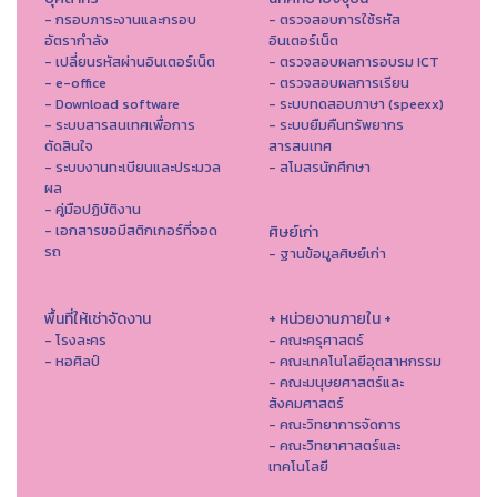
- กรอบภาระงานและกรอบ
- ตรวจสอบการใช้รหัส
อัตรากำลัง
อินเตอร์เน็ต
- เปลี่ยนรหัสผ่านอินเตอร์เน็ต
- ตรวจสอบผลการอบรม ICT
- e-office
- ตรวจสอบผลการเรียน
- Download software
- ระบบทดสอบภาษา (speexx)
- ระบบสารสนเทศเพื่อการ
- ระบบยืมคืนทรัพยากร
ตัดสินใจ
สารสนเทศ
- ระบบงานทะเบียนและประมวล
- สโมสรนักศึกษา
ผล
- คู่มือปฏิบัติงาน
- เอกสารขอมีสติกเกอร์ที่จอด
ศิษย์เก่า
รถ
- ฐานข้อมูลศิษย์เก่า
พื้นที่ให้เช่าจัดงาน
+ หน่วยงานภายใน +
- โรงละคร
- คณะครุศาสตร์
- หอศิลป์
- คณะเทคโนโลยีอุตสาหกรรม
- คณะมนุษยศาสตร์และ
สังคมศาสตร์
- คณะวิทยาการจัดการ
- คณะวิทยาศาสตร์และ
เทคโนโลยี