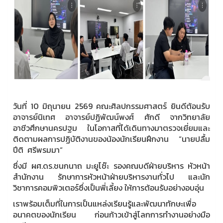
วันที่ 10 มิถุนายน 2569 คณะศิลปกรรมศาสตร์ ยินดีต้อนรับ
อาจารย์นิเทศ อาจารย์ปฏิพัฒน์พงศ์ ศักดี จากวิทยาลัย
อาชีวศึกษานครปฐม ในโอกาสที่ได้เดินทางมาตรวจเยี่ยมและ
ติดตามผลการปฏิบัติงานของน้องนักเรียนฝึกงาน “นายปลื้ม
ปีติ ศรีพรมมา“
ซึ่งมี ผศ.ดร.ชนกนาถ มะยูโซ๊ะ รองคณบดีฝ่ายบริหาร หัวหน้า
สำนักงาน รักษาการหัวหน้าฝ่ายบริหารงานทั่วไป และนัก
วิชาการคอมพิวเตอร์ซึ่งเป็นพี่เลี้ยง ให้การต้อนรับอย่างอบอุ่น
เราพร้อมเต็มที่ในการเป็นแหล่งเรียนรู้และพัฒนาทักษะเพื่อ
อนาคตของนักเรียน ก่อนก้าวเข้าสู่โลกการทำงานอย่างมือ