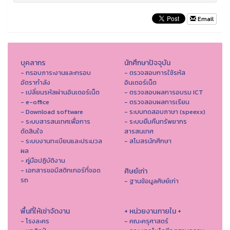
Email
บุคลากร
นักศึกษาปัจจุบัน
- กรอบภาระงานและกรอบ
- ตรวจสอบการใช้รหัส
อัตรากำลัง
อินเตอร์เน็ต
- เปลี่ยนรหัสผ่านอินเตอร์เน็ต
- ตรวจสอบผลการอบรม ICT
- e-office
- ตรวจสอบผลการเรียน
- Download software
- ระบบทดสอบภาษา (speexx)
- ระบบสารสนเทศเพื่อการ
- ระบบยืมคืนทรัพยากร
ตัดสินใจ
สารสนเทศ
- ระบบงานทะเบียนและประมวล
- สโมสรนักศึกษา
ผล
- คู่มือปฏิบัติงาน
- เอกสารขอมีสติกเกอร์ที่จอด
ศิษย์เก่า
รถ
- ฐานข้อมูลศิษย์เก่า
พื้นที่ให้เช่าจัดงาน
+ หน่วยงานภายใน +
- โรงละคร
- คณะครุศาสตร์