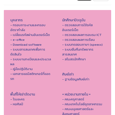
บุคลากร
นักศึกษาปัจจุบัน
- กรอบภาระงานและกรอบ
- ตรวจสอบการใช้รหัส
อัตรากำลัง
อินเตอร์เน็ต
- เปลี่ยนรหัสผ่านอินเตอร์เน็ต
- ตรวจสอบผลการอบรม ICT
- e-office
- ตรวจสอบผลการเรียน
- Download software
- ระบบทดสอบภาษา (speexx)
- ระบบสารสนเทศเพื่อการ
- ระบบยืมคืนทรัพยากร
ตัดสินใจ
สารสนเทศ
- ระบบงานทะเบียนและประมวล
- สโมสรนักศึกษา
ผล
- คู่มือปฏิบัติงาน
- เอกสารขอมีสติกเกอร์ที่จอด
ศิษย์เก่า
รถ
- ฐานข้อมูลศิษย์เก่า
พื้นที่ให้เช่าจัดงาน
+ หน่วยงานภายใน +
- โรงละคร
- คณะครุศาสตร์
- หอศิลป์
- คณะเทคโนโลยีอุตสาหกรรม
- คณะมนุษยศาสตร์และ
สังคมศาสตร์