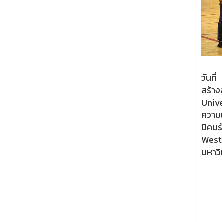
วันท
สร้า
Univ
ความเ
นิคมร
West
มหาวิ