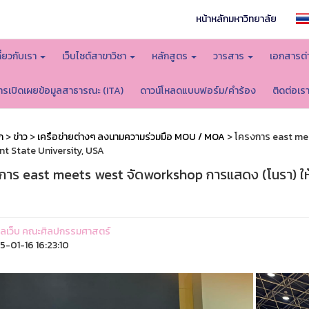
หน้าหลักมหาวิทยาลัย
กี่ยวกับเรา
เว็บไซต์สาขาวิชา
หลักสูตร
วารสาร
เอกสารต่
ารเปิดเผยข้อมูลสาธารณะ (ITA)
ดาวน์โหลดแบบฟอร์ม/คำร้อง
ติดต่อเร
ก
>
ข่าว
>
เครือข่ายต่างๆ ลงนามความร่วมมือ MOU / MOA
> โครงการ east mee
nt State University, USA
การ east meets west จัดworkshop การแสดง (โนรา) ให้
ูแลเว็บ คณะศิลปกรรมศาสตร์
-01-16 16:23:10