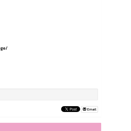
age/
Email