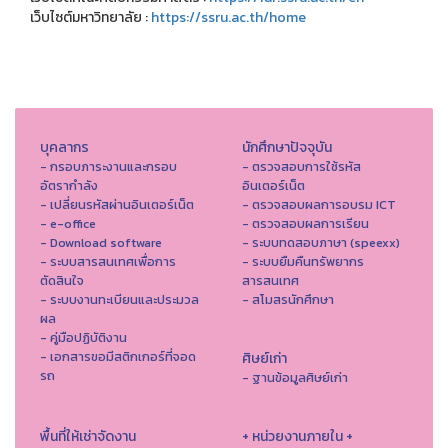
เว็บไซต์มหาวิทยาลัย :
https://ssru.ac.th/home
บุคลากร
นักศึกษาปัจจุบัน
- กรอบภาระงานและกรอบ
- ตรวจสอบการใช้รหัส
อัตรากำลัง
อินเตอร์เน็ต
- เปลี่ยนรหัสผ่านอินเตอร์เน็ต
- ตรวจสอบผลการอบรม ICT
- e-office
- ตรวจสอบผลการเรียน
- Download software
- ระบบทดสอบภาษา (speexx)
- ระบบสารสนเทศเพื่อการ
- ระบบยืมคืนทรัพยากร
ตัดสินใจ
สารสนเทศ
- ระบบงานทะเบียนและประมวล
- สโมสรนักศึกษา
ผล
- คู่มือปฏิบัติงาน
- เอกสารขอมีสติกเกอร์ที่จอด
ศิษย์เก่า
รถ
- ฐานข้อมูลศิษย์เก่า
พื้นที่ให้เช่าจัดงาน
+ หน่วยงานภายใน +