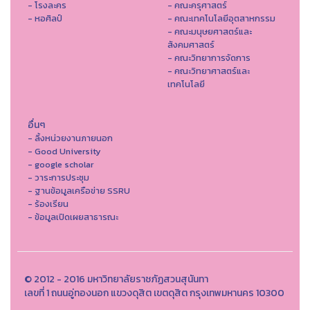
- โรงละคร
- คณะครุศาสตร์
- หอศิลป์
- คณะเทคโนโลยีอุตสาหกรรม
- คณะมนุษยศาสตร์และ
สังคมศาสตร์
- คณะวิทยาการจัดการ
- คณะวิทยาศาสตร์และ
เทคโนโลยี
อื่นๆ
- ลิ้งหน่วยงานภายนอก
- Good University
- google scholar
- วาระการประชุม
- ฐานข้อมูลเครือข่าย SSRU
- ร้องเรียน
- ข้อมูลเปิดเผยสาธารณะ
© 2012 - 2016 มหาวิทยาลัยราชภัฏสวนสุนันทา
เลขที่ 1 ถนนอู่ทองนอก แขวงดุสิต เขตดุสิต กรุงเทพมหานคร 10300