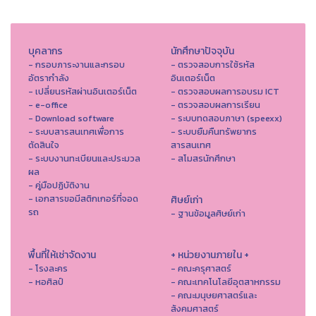
บุคลากร
นักศึกษาปัจจุบัน
- กรอบภาระงานและกรอบ
- ตรวจสอบการใช้รหัส
อัตรากำลัง
อินเตอร์เน็ต
- เปลี่ยนรหัสผ่านอินเตอร์เน็ต
- ตรวจสอบผลการอบรม ICT
- e-office
- ตรวจสอบผลการเรียน
- Download software
- ระบบทดสอบภาษา (speexx)
- ระบบสารสนเทศเพื่อการ
- ระบบยืมคืนทรัพยากร
ตัดสินใจ
สารสนเทศ
- ระบบงานทะเบียนและประมวล
- สโมสรนักศึกษา
ผล
- คู่มือปฏิบัติงาน
- เอกสารขอมีสติกเกอร์ที่จอด
ศิษย์เก่า
รถ
- ฐานข้อมูลศิษย์เก่า
พื้นที่ให้เช่าจัดงาน
+ หน่วยงานภายใน +
- โรงละคร
- คณะครุศาสตร์
- หอศิลป์
- คณะเทคโนโลยีอุตสาหกรรม
- คณะมนุษยศาสตร์และ
สังคมศาสตร์