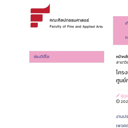
เ
ก
ช่องวิดีโอ
หน้าหลั
สาขาวิ
โครง
ศูนย
ผู้ด
2026
งานปร
เพจคณ