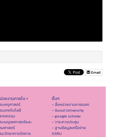
Email
หน่วยงานภายใน +
อื่นๆ
ณะครุศาสตร์
- ลิ้งหน่วยงานภายนอก
ณะเทคโนโลยี
- Good University
ตสาหกรรม
- google scholar
คณะมนุษยศาสตร์และ
- วาระการประชุม
คมศาสตร์
- ฐานข้อมูลเครือข่าย
ณะวิทยาการจัดการ
SSRU