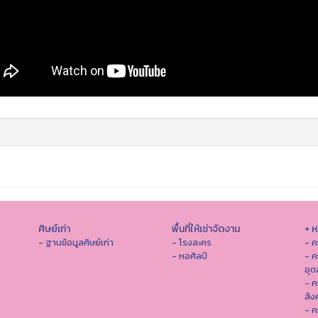
ศิษย์เก่า
พื้นที่ให้เช่าจัดงาน
+ 
- ฐานข้อมูลศิษย์เก่า
- โรงละคร
- ค
- หอศิลป์
- ค
อุ
- 
สัง
- ค