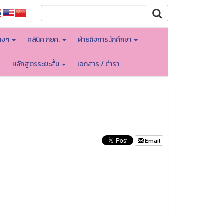
างๆ
คลินิค กยศ.
ฝ่ายกิจการนักศึกษา
า
หลักสูตรระยะสั้น
เอกสาร / ตำรา
Email