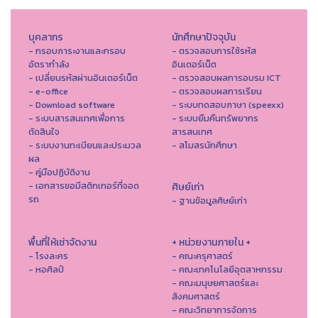
บุคลากร
นักศึกษาปัจจุบัน
- กรอบภาระงานและกรอบ
- ตรวจสอบการใช้รหัส
อัตรากำลัง
อินเตอร์เน็ต
- เปลี่ยนรหัสผ่านอินเตอร์เน็ต
- ตรวจสอบผลการอบรม ICT
- e-office
- ตรวจสอบผลการเรียน
- Download software
- ระบบทดสอบภาษา (speexx)
- ระบบสารสนเทศเพื่อการ
- ระบบยืมคืนทรัพยากร
ตัดสินใจ
สารสนเทศ
- ระบบงานทะเบียนและประมวล
- สโมสรนักศึกษา
ผล
- คู่มือปฏิบัติงาน
- เอกสารขอมีสติกเกอร์ที่จอด
ศิษย์เก่า
รถ
- ฐานข้อมูลศิษย์เก่า
พื้นที่ให้เช่าจัดงาน
+ หน่วยงานภายใน +
- โรงละคร
- คณะครุศาสตร์
- หอศิลป์
- คณะเทคโนโลยีอุตสาหกรรม
- คณะมนุษยศาสตร์และ
สังคมศาสตร์
- คณะวิทยาการจัดการ