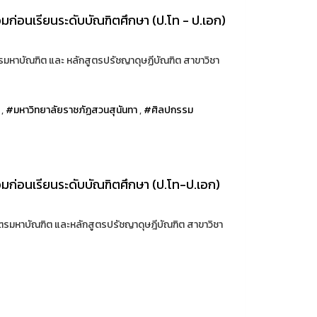
ก่อนเรียนระดับบัณฑิตศึกษา (ป.โท - ป.เอก)
รมหาบัณฑิต และ หลักสูตรปรัชญาดุษฏีบัณฑิต สาขาวิชา
,
#มหาวิทยาลัยราชภัฏสวนสุนันทา
,
#ศิลปกรรม
ก่อนเรียนระดับบัณฑิตศึกษา (ป.โท-ป.เอก)
ตรมหาบัณฑิต และหลักสูตรปรัชญาดุษฎีบัณฑิต สาขาวิชา