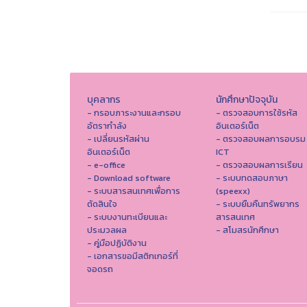
บุคลากร
นักศึกษาปัจจุบัน
- กรอบภาระงานและกรอบ
- ตรวจสอบการใช้รหัส
อัตรากำลัง
อินเตอร์เน็ต
- เปลี่ยนรหัสผ่าน
- ตรวจสอบผลการอบรม
อินเตอร์เน็ต
ICT
- e-office
- ตรวจสอบผลการเรียน
- Download software
- ระบบทดสอบภาษา
- ระบบสารสนเทศเพื่อการ
(speexx)
ตัดสินใจ
- ระบบยืมคืนทรัพยากร
- ระบบงานทะเบียนและ
สารสนเทศ
ประมวลผล
- สโมสรนักศึกษา
- คู่มือปฏิบัติงาน
- เอกสารขอมีสติกเกอร์ที่
จอดรถ