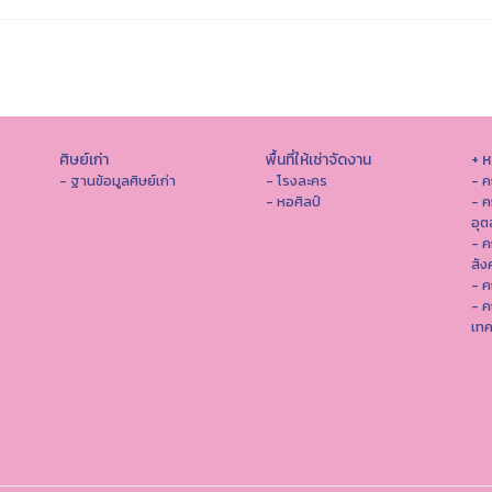
ศิษย์เก่า
พื้นที่ให้เช่าจัดงาน
+ 
- ฐานข้อมูลศิษย์เก่า
- โรงละคร
- ค
- หอศิลป์
- ค
อุ
- 
สัง
- ค
- ค
เทค