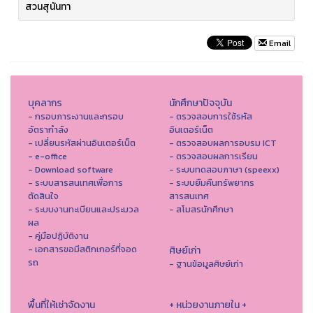
สวนสุนันทา
Email
บุคลากร
นักศึกษาปัจจุบัน
- กรอบภาระงานและกรอบ
- ตรวจสอบการใช้รหัส
อัตรากำลัง
อินเตอร์เน็ต
- เปลี่ยนรหัสผ่านอินเตอร์เน็ต
- ตรวจสอบผลการอบรม ICT
- e-office
- ตรวจสอบผลการเรียน
- Download software
- ระบบทดสอบภาษา (speexx)
- ระบบสารสนเทศเพื่อการ
- ระบบยืมคืนทรัพยากร
ตัดสินใจ
สารสนเทศ
- ระบบงานทะเบียนและประมวล
- สโมสรนักศึกษา
ผล
- คู่มือปฏิบัติงาน
- เอกสารขอมีสติกเกอร์ที่จอด
ศิษย์เก่า
รถ
- ฐานข้อมูลศิษย์เก่า
พื้นที่ให้เช่าจัดงาน
+ หน่วยงานภายใน +