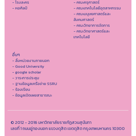
- โรงละคร
- คณะครุศาสตร์
- หอศิลป์
- คณะเทคโนโลยีอุตสาหกรรม
- คณะมนุษยศาสตร์และ
สังคมศาสตร์
- คณะวิทยาการจัดการ
- คณะวิทยาศาสตร์และ
เทคโนโลยี
อื่นๆ
- ลิ้งหน่วยงานภายนอก
- Good University
- google scholar
- วาระการประชุม
- ฐานข้อมูลเครือข่าย SSRU
- ร้องเรียน
- ข้อมูลเปิดเผยสาธารณะ
© 2012 - 2016 มหาวิทยาลัยราชภัฏสวนสุนันทา
เลขที่ 1 ถนนอู่ทองนอก แขวงดุสิต เขตดุสิต กรุงเทพมหานคร 10300