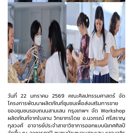
วันที่ 22 มกราคม 2569 คณะศิลปกรรมศาสตร์ จัด
โครงการพัฒนาผลิตภัณฑ์ชุมชนเพื่อส่งเสริมการขาย
ของชุมชนรอบถนนสามเสน กรุงเทพฯ จัด Workshop
ผลิตภัณฑ์จากใบลาน วิทยากรโดย อ.นวภรณ์ ศรีสราญ
กุลวงศ์ อาจารย์ประจำสาขาวิชาการออกแบบนิเทศศิลป์
จัดขึ้น ณ อาคารตาปี ชุมชนบ้านญวนสามเสน แขวงวชิร