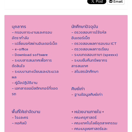
Email
บุคลากร
นักศึกษาปัจจุบัน
- กรอบภาระงานและกรอบ
- ตรวจสอบการใช้รหัส
อัตรากำลัง
อินเตอร์เน็ต
- เปลี่ยนรหัสผ่านอินเตอร์เน็ต
- ตรวจสอบผลการอบรม ICT
- e-office
- ตรวจสอบผลการเรียน
- Download software
- ระบบทดสอบภาษา (speexx)
- ระบบสารสนเทศเพื่อการ
- ระบบยืมคืนทรัพยากร
ตัดสินใจ
สารสนเทศ
- ระบบงานทะเบียนและประมวล
- สโมสรนักศึกษา
ผล
- คู่มือปฏิบัติงาน
- เอกสารขอมีสติกเกอร์ที่จอด
ศิษย์เก่า
รถ
- ฐานข้อมูลศิษย์เก่า
พื้นที่ให้เช่าจัดงาน
+ หน่วยงานภายใน +
- โรงละคร
- คณะครุศาสตร์
- หอศิลป์
- คณะเทคโนโลยีอุตสาหกรรม
- คณะมนุษยศาสตร์และ