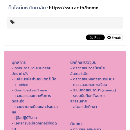
เว็บไซต์มหาวิทยาลัย :
https://ssru.ac.th/home
Email
บุคลากร
นักศึกษาปัจจุบัน
- กรอบภาระงานและกรอบ
- ตรวจสอบการใช้รหัส
อัตรากำลัง
อินเตอร์เน็ต
- เปลี่ยนรหัสผ่านอินเตอร์เน็ต
- ตรวจสอบผลการอบรม ICT
- e-office
- ตรวจสอบผลการเรียน
- Download software
- ระบบทดสอบภาษา (speexx)
- ระบบสารสนเทศเพื่อการ
- ระบบยืมคืนทรัพยากร
ตัดสินใจ
สารสนเทศ
- ระบบงานทะเบียนและประมวล
- สโมสรนักศึกษา
ผล
- คู่มือปฏิบัติงาน
- เอกสารขอมีสติกเกอร์ที่จอด
ศิษย์เก่า
รถ
- ฐานข้อมูลศิษย์เก่า