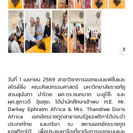
วันที่ 1 เมษายน 2569 สาขาวิชาการออกแบบแฟชั่นและ
สไตล์ลิ่ง คณะศิลปกรรมศาสตร์ มหาวิทยาลัยราชภัฏ
สวนสุนันทา นำโดย ผศ.ดร.ชนกนาถ มะยูโซ๊ะ และ
ผศ.สุภาวดี จุ้ยศุขะ ได้นำนักศึกษาเข้าพบ H.E. Mr.
Darkey Ephraim Africa & Mrs. Thandiwe Doris
Africa เอกอัครราชทูตสาธารณรัฐแอฟริกาใต้ประจำ
ประเทศไทย และภริยา ณ สถานเอกอัครราชทูต
แอฟริกาใต้ เพื่อประชุมหารือเกี่ยวกับการออกแบบและ