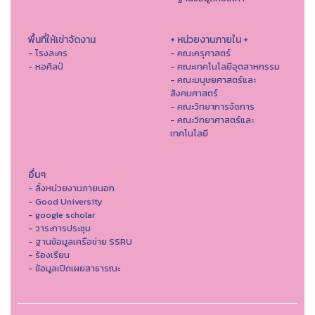
พื้นที่ให้เช่าจัดงาน
+ หน่วยงานภายใน +
- โรงละคร
- คณะครุศาสตร์
- หอศิลป์
- คณะเทคโนโลยีอุตสาหกรรม
- คณะมนุษยศาสตร์และ
สังคมศาสตร์
- คณะวิทยาการจัดการ
- คณะวิทยาศาสตร์และ
เทคโนโลยี
อื่นๆ
- ลิ้งหน่วยงานภายนอก
- Good University
- google scholar
- วาระการประชุม
- ฐานข้อมูลเครือข่าย SSRU
- ร้องเรียน
- ข้อมูลเปิดเผยสาธารณะ