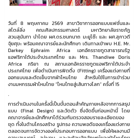
วันที่ 8 พฤษภาคม 2569 สาขาวิชาการออกแบบแฟชั่นและ
สไตล์ลิ่ง คณะศิลปกรรมศาสตร์ มหาวิทยาลัยราชภัฏ
สวนสุนันทา นำโดย ผศ.ดร.ชนกนาถ มะยูโซ๊ะ และ ผศ.สุภาวดี
จุ้ยศุขะ พร้อมคณาจารย์และนักศึกษา เดินทางเข้าพบ H.E. Mr.
Darkey Ephraim Africa เอกอัครราชทูตสาธารณรัฐ
แอฟริกาใต้ประจำประเทศไทย และ Mrs. Thandiwe Doris
Africa ภริยา ณ สถานเอกอัครราชทูตแอฟริกาใต้ประจำ
ประเทศไทย เพื่อดำเนินการฟิตติ้ง (Fitting) เครื่องแต่งกายที่
ออกแบบและตัดเย็บจากผ้าไหมไทย สำหรับใช้ในการเข้าร่วม
งานมหกรรมผ้าไหมไทย “ไหมไทยสู่เส้นทางโลก” ครั้งที่ 15
.
การดำเนินงานในครั้งนี้เป็นขั้นตอนสำคัญภายหลังจากการสรุป
แบบ (Final Design) และวัดตัว ซึ่งจัดขึ้นก่อนหน้านี้ โดย
คณาจารย์และนักศึกษาได้ร่วมกันตรวจสอบรายละเอียดของ
ชุด ทั้งในด้านโครงสร้าง รูปทรง ความพอดีของเครื่องแต่งกาย
ตลอดจนการจัดวางองค์ประกอบการออกแบบ เพื่อให้ผลงานมี
ความสมบูรณ์ สง่างาม และสะท้อนอัตลักษณ์ของผ้าไหมไทย