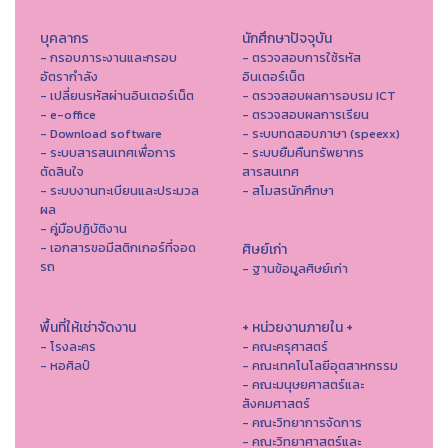
บุคลากร
นักศึกษาปัจจุบัน
- กรอบภาระงานและกรอบ
- ตรวจสอบการใช้รหัส
อัตรากำลัง
อินเตอร์เน็ต
- เปลี่ยนรหัสผ่านอินเตอร์เน็ต
- ตรวจสอบผลการอบรม ICT
- e-office
- ตรวจสอบผลการเรียน
- Download software
- ระบบทดสอบภาษา (speexx)
- ระบบสารสนเทศเพื่อการ
- ระบบยืมคืนทรัพยากร
ตัดสินใจ
สารสนเทศ
- ระบบงานทะเบียนและประมวล
- สโมสรนักศึกษา
ผล
- คู่มือปฏิบัติงาน
- เอกสารขอมีสติกเกอร์ที่จอด
ศิษย์เก่า
รถ
- ฐานข้อมูลศิษย์เก่า
พื้นที่ให้เช่าจัดงาน
+ หน่วยงานภายใน +
- โรงละคร
- คณะครุศาสตร์
- หอศิลป์
- คณะเทคโนโลยีอุตสาหกรรม
- คณะมนุษยศาสตร์และ
สังคมศาสตร์
- คณะวิทยาการจัดการ
- คณะวิทยาศาสตร์และ