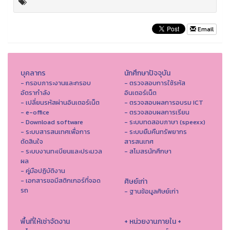
Email
บุคลากร
นักศึกษาปัจจุบัน
- กรอบภาระงานและกรอบ
- ตรวจสอบการใช้รหัส
อัตรากำลัง
อินเตอร์เน็ต
- เปลี่ยนรหัสผ่านอินเตอร์เน็ต
- ตรวจสอบผลการอบรม ICT
- e-office
- ตรวจสอบผลการเรียน
- Download software
- ระบบทดสอบภาษา (speexx)
- ระบบสารสนเทศเพื่อการ
- ระบบยืมคืนทรัพยากร
ตัดสินใจ
สารสนเทศ
- ระบบงานทะเบียนและประมวล
- สโมสรนักศึกษา
ผล
- คู่มือปฏิบัติงาน
- เอกสารขอมีสติกเกอร์ที่จอด
ศิษย์เก่า
รถ
- ฐานข้อมูลศิษย์เก่า
พื้นที่ให้เช่าจัดงาน
+ หน่วยงานภายใน +