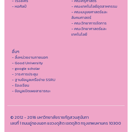
- โรงละคร
- คณะครุศาสตร์
- หอศิลป์
- คณะเทคโนโลยีอุตสาหกรรม
- คณะมนุษยศาสตร์และ
สังคมศาสตร์
- คณะวิทยาการจัดการ
- คณะวิทยาศาสตร์และ
เทคโนโลยี
อื่นๆ
- ลิ้งหน่วยงานภายนอก
- Good University
- google scholar
- วาระการประชุม
- ฐานข้อมูลเครือข่าย SSRU
- ร้องเรียน
- ข้อมูลเปิดเผยสาธารณะ
© 2012 - 2016 มหาวิทยาลัยราชภัฏสวนสุนันทา
เลขที่ 1 ถนนอู่ทองนอก แขวงดุสิต เขตดุสิต กรุงเทพมหานคร 10300